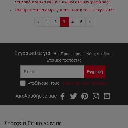
λουλούδια για να πείτε Σ’ αγαπώ στη σύντροφό σας !
18+ Πρωτότυπα Δωρα για την Γιορτη του Πατέρα 2026
First
Last
«
1
2
3
4
5
»
Εγγραφείτε για
:
Hot Προσφορές |
Νέες Αφίξεις |
Έτοιμες προτάσεις
Εγγραφή
Αποδέχομαι τους
όρους και προϋποθέσεις
Ακολουθήστε μας
Στοιχεία Επικοινωνίας