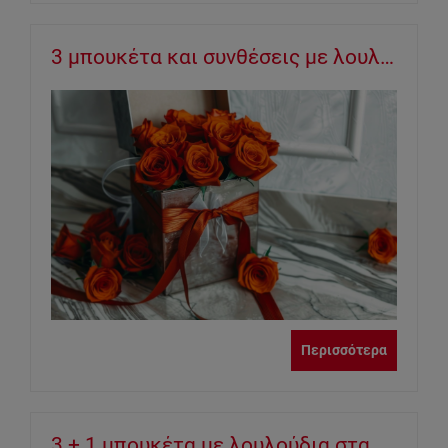
3 μπουκέτα και συνθέσεις με λουλούδια εποχής για να προσφέρετε ως δώρο στους αγαπημένους σας!
Περισσότερα
3 + 1 μπουκέτα με λουλούδια στα χρώματα του Φθινοπώρου για μία cozy and aesthetic ατμόσφαιρα!