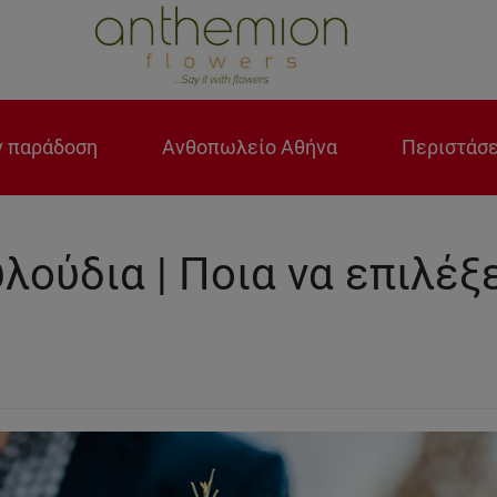
 παράδοση
Ανθοπωλείο Αθήνα
Περιστάσε
λούδια | Ποια να επιλέξ