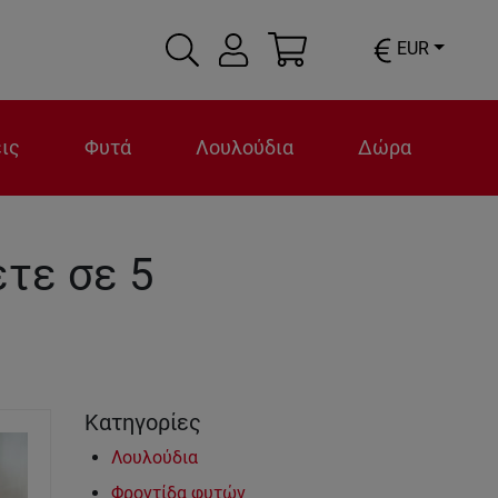
EUR
ις
Φυτά
Λουλούδια
Δώρα
ετε σε 5
Κατηγορίες
Λουλούδια
Φροντίδα φυτών