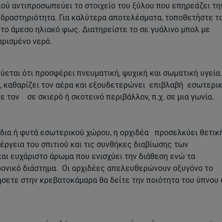
πού αντιπροσωπεύει το στοιχείο του ξύλου που επηρεάζει τη
 δραστηριότητα. Για καλύτερα αποτελέσματα, τοποθετήστε τ
το άμεσο ηλιακό φως. Διατηρείστε το σε γυάλινο μπολ με
αρισμένο νερό.
ύεται ότι προσφέρει πνευματική, ψυχική και σωματική υγεία.
ι, καθαρίζει τον αέρα και εξουδετερώνει επιβλαβή εσωτερι
ε τον σε σκιερό ή σκοτεινό περιβάλλον, π.χ. σε μια γωνία.
ύδια ή φυτά εσωτερικού χώρου, η ορχιδέα προσελκύει θετικ
νέργεια του σπιτιού και τις συνθήκες διαβίωσης των
και ευχάριστο άρωμα που ενισχύει την διάθεση ενώ τα
χρονικό διάστημα. Οι ορχιδέες απελευθερώνουν οξυγόνο το
ήσετε στην κρεβατοκάμαρα θα δείτε την ποιότητα του ύπνου