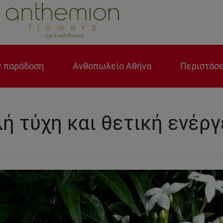
 παράδοση
Ανθοπωλείο Αθήνα
Περιστάσε
ή τύχη και θετική ενέργ