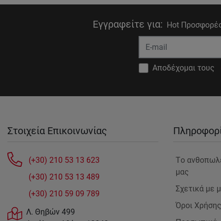
Εγγραφείτε για
:
Hot Προσφορές
Αποδέχομαι τους
Στοιχεία Επικοινωνίας
Πληροφορ
(+30) 210 53 13 623
Tο ανθοπωλ
μας
(+30) 210 53 13 489
Σχετικά με 
(+30) 210 59 09 789
Όροι Χρήση
Λ. Θηβών 499