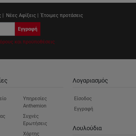
 |
Νέες Αφίξεις |
Έτοιμες προτάσεις
Εγγραφή
όρους και προϋποθέσεις
ίες
Λογαριασμός
είο
Υπηρεσίες
Είσοδος
Anthemion
Εγγραφή
μας
Συχνές
Ερωτήσεις
ς
Λουλούδια
Χάρτης