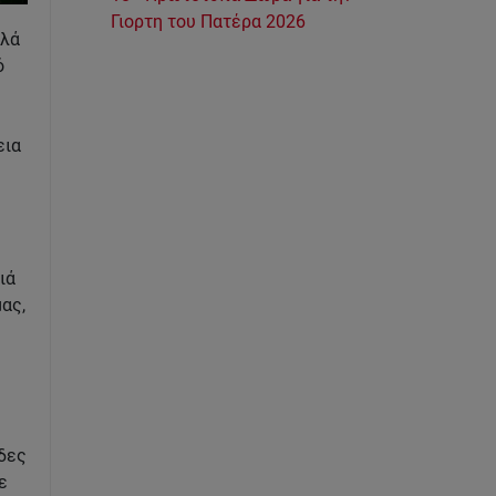
Γιορτη του Πατέρα 2026
λλά
ό
εια
ιά
ας,
άδες
ε