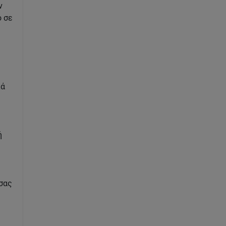
ν
ο σε
κά
ή
 σας