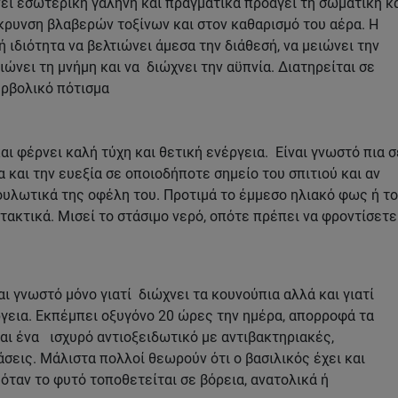
νει εσωτερική γαλήνη και πραγματικά προάγει τη σωματική κ
κρυνση βλαβερών τοξίνων και στον καθαρισμό του αέρα. Η
 ιδιότητα να βελτιώνει άμεσα την διάθεσή, να μειώνει την
ιώνει τη μνήμη και να διώχνει την αϋπνία. Διατηρείται σε
ερβολικό πότισμα
ι φέρνει καλή τύχη και θετική ενέργεια. Είναι γνωστό πια σ
 και την ευεξία σε οποιοδήποτε σημείο του σπιτιού και αν
ουλωτικά της οφέλη του. Προτιμά το έμμεσο ηλιακό φως ή το
τακτικά. Μισεί το στάσιμο νερό, οπότε πρέπει να φροντίσετε
ι γνωστό μόνο γιατί διώχνει τα κουνούπια αλλά και γιατί
ργεια. Εκπέμπει οξυγόνο 20 ώρες την ημέρα, απορροφά τα
ναι ένα ισχυρό αντιοξειδωτικό με αντιβακτηριακές,
σεις. Μάλιστα πολλοί θεωρούν ότι ο βασιλικός έχει και
όταν το φυτό τοποθετείται σε βόρεια, ανατολικά ή