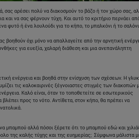
ά, σας αρέσει πολύ να διακοσμούν το βάζο ή τον χώρο σας, α
ια και να σας φέρνουν τύχη. Και αυτό το κριτήριο περνάει απ
α φυτό ή ένα λουλούδι για το κήπο, το μπαλκόνι ή το σαλόνι
ς βοηθούν όχι μόνο να απαλλαγείτε από την αρνητική ενέργ
υνθήκες για ευεξία, χαλαρή διάθεση και μια ανεπανάληπτη
τική ενέργεια και βοηθά στην ενίσχυση των σχέσεων. Η γλυκ
υμίζει τις καλοκαιρινές ξέγνοιαστες στιγμές των διακοπών μ
ενέργεια. Καλό είναι, όταν το τοποθετείτε σε εσωτερικούς
α βλέπει προς το νότο. Αντίθετα, στον κήπο, θα πρέπει να
νατολικά.
ένα μπαμπού αλλά πόσοι ξέρετε ότι το μπαμπού εδώ και χιλι
βολο της καλής τύχης και της ευημερίας; Σύμφωνα μάλιστα μ