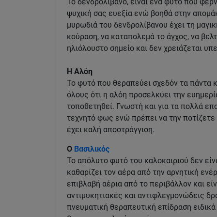
Το δενδρολίβανο, είναι ένα φυτό που φέρ
ψυχική σας ευεξία ενώ βοηθά στην απομά
μυρωδιά του δενδρολίβανου έχει τη μαγική
κούραση, να καταπολεμά το άγχος, να βελτ
ηλιόλουστο σημείο και δεν χρειάζεται υπ
Η Αλόη
Το φυτό που θεραπεύει σχεδόν τα πάντα κα
όλους ότι η αλόη προσελκύει την ευημερία
τοποθετηθεί. Γνωστή και για τα πολλά επ
τεχνητό φως ενώ πρέπει να την ποτίζετε 
έχει καλή αποστράγγιση.
Ο
Βασιλικός
Το απόλυτο φυτό του καλοκαιριού δεν είνα
καθαρίζει τον αέρα από την αρνητική ενέ
επιβλαβή αέρια από το περιβάλλον και εί
αντιμυκητιακές και αντιφλεγμονώδεις δρά
πνευματική θεραπευτική επίδραση ειδικά 