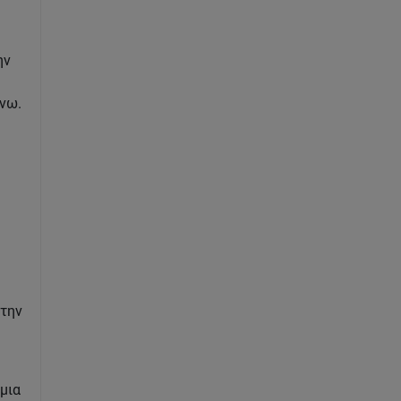
ην
νω.
 την
μια