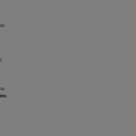
ου
ς.
νω
σει