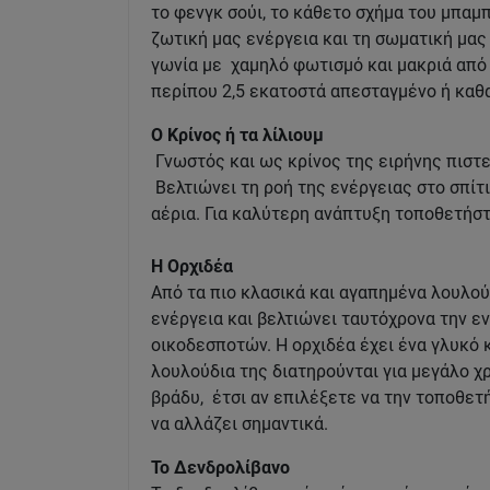
το φενγκ σούι, το κάθετο σχήμα του μπαμ
ζωτική μας ενέργεια και τη σωματική μας
γωνία με χαμηλό φωτισμό και μακριά από 
περίπου 2,5 εκατοστά απεσταγμένο ή καθ
Ο Κρίνος ή τα λίλιουμ
Γνωστός και ως κρίνος της ειρήνης πιστε
Βελτιώνει τη ροή της ενέργειας στο σπίτ
αέρια. Για καλύτερη ανάπτυξη τοποθετήστ
Η Ορχιδέα
Από τα πιο κλασικά και αγαπημένα λουλο
ενέργεια και βελτιώνει ταυτόχρονα την ε
οικοδεσποτών. Η ορχιδέα έχει ένα γλυκό 
λουλούδια της διατηρούνται για μεγάλο 
βράδυ, έτσι αν επιλέξετε να την τοποθετ
να αλλάζει σημαντικά.
Το Δενδρολίβανο