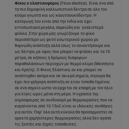
Φίκος ο ελαστικοφόρος
(Ficus elastica). Είναι ένα από
τα πιο δημοφιλή καλλωπιστικά δέντρα σε όλο τον
κόσμο γνωστό και ως καουτσουκόδεντρο. Η
καταγωγή του είναι από την Ινδία και έχει
εντυπωσιακά μεγάλα, σαρκώδη και γυαλιστερά
φύλλα. Στην χώρα μας γνωρίζουμε το φίκο
περισσότερο ως φυτό εσωτερικού χώρου με
θαμνώδη ανάπτυξη αλλά ίσως το συναντήσουμε και
ως δέντρο, με ύψος που μπορεί να φτάσει και τα 10
μέτρα, σε κήπους ή δρόμους διάφορων
παραθαλάσσιων περιοχών με θερμό κλίμα (Μεσσηνία
και Κρήτη). Ο Φίκος Ελάστικα, αν και μπορεί να
αναπτυχθεί ακόμα και σε σκιερά σημεία, σίγουρα θα
έχει πιο γρήγορη ανάπτυξη αν είναι τοποθετημένος
σε ένα σημείο ώστε να έρχεται σε επαφή με τον ήλιο
για λίγες ώρες μέσα στη μέρα. Η υγρασία της
ατμόσφαιρας σε συνδυασμό με θερμοκρασίες που να
κυμαίνονται από 10-15οC είναι οι ιδανικές συνθήκες
για αυτόν. Παρ’ όλα αυτά εύκολα θα προσαρμοστεί σε
αρκετά χαμηλότερες θερμοκρασίες αλλά δεν αγαπά
τις ζεστές και ξηρές τοποθεσίες.