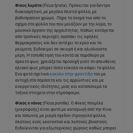
Φίκος λυράτα
(Ficus lyrata). Πρόκειται για δέντρο
διακοσμητικό, με μεγάλα πλατιά φύλλα, με
βαθυπράσινο χρώμα. Πήρε το όνομά του από το
σχήμα στα φύλλα του που μοιάζουν με την λύρα, το
μουσικό όργανο της αρχαιότητας. Καθώς κατάγεται
από τροπικές περιοχές αγαπάει τις υψηλές
θερμοκρασίες και δεν αντέχει το κρύο και τα
ρεύματα. Ευδοκιμεί σε σκιερά ή και ηλιόλουστα
μέρη. Η τοποθέτηση του κοντά σε παράθυρο με
αρκετό φως χρειάζεται προσοχή γιατί το απευθείας
ηλιακό φως μπορεί πολύ εύκολα να κάψει τα φύλλα.
Ένα φυτό σχετικά
εύκολο στην φροντίδα
του με
αντοχή στα παράσιτα και τις αρρώστιες και με
ευεργετικές ιδιότητες, μιας και καταπολεμά τα
τοξικά στοιχεία στην ατμόσφαιρα.
Φίκος ο νάνος
(Ficus pumila). Ο Φίκος πουμίλα
(μικροφυής) είναι φυτό με καταγωγή από την Κίνα
και Ιαπωνία, με μικρά σχεδόν στρογγυλά φύλλα,
πλάτους ενός εκατοστού και λεπτούς βλαστούς.
Ενδείκνυται για εξωτερικούς χώρους καθώς μπορεί