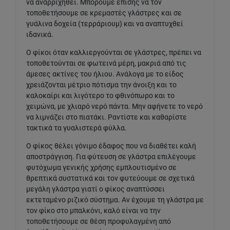
να αναρριχηθεί. Μπορούμε επίσης να τον
τοποθετήσουμε σε κρεμαστές γλάστρες και σε
γυάλινα δοχεία (τερράριουμ) και να αναπτυχθεί
ιδανικά.
Ο φίκοι όταν καλλιεργούνται σε γλάστρες, πρέπει να
τοποθετούνται σε φωτεινά μέρη, μακριά από τις
άμεσες ακτίνες του ήλιου. Ανάλογα με το είδος
χρειάζονται μέτριο πότισμα την άνοιξη και το
καλοκαίρι και λιγότερο το φθινόπωρο και το
χειμώνα, με χλιαρό νερό πάντα. Μην αφήνετε το νερό
να λιμνάζει στο πιατάκι. Ραντίστε και καθαρίστε
τακτικά τα γυαλιστερά φύλλα.
Ο φίκος θέλει γόνιμο έδαφος που να διαθέτει καλή
αποστράγγιση. Για φύτευση σε γλάστρα επιλέγουμε
φυτόχωμα γενικής χρήσης εμπλουτισμένο σε
θρεπτικά συστατικά και τον φυτεύουμε σε σχετικά
μεγάλη γλάστρα γιατί ο φίκος αναπτύσσει
εκτεταμένο ριζικό σύστημα. Αν έχουμε τη γλάστρα με
τον φίκο στο μπαλκόνι, καλό είναι να την
τοποθετήσουμε σε θέση προφυλαγμένη από