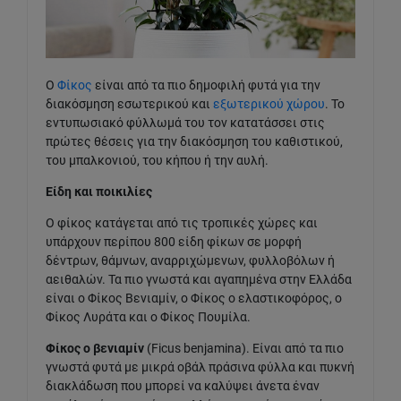
Ο
Φίκος
είναι από τα πιο δημοφιλή φυτά για την
διακόσμηση εσωτερικού και
εξωτερικού χώρου
. Το
εντυπωσιακό φύλλωμά του τον κατατάσσει στις
πρώτες θέσεις για την διακόσμηση του καθιστικού,
του μπαλκονιού, του κήπου ή την αυλή.
Είδη και ποικιλίες
Ο φίκος κατάγεται από τις τροπικές χώρες και
υπάρχουν περίπου 800 είδη φίκων σε μορφή
δέντρων, θάμνων, αναρριχώμενων, φυλλοβόλων ή
αειθαλών. Τα πιο γνωστά και αγαπημένα στην Ελλάδα
είναι ο Φίκος Βενιαμίν, ο Φίκος ο ελαστικοφόρος, ο
Φίκος Λυράτα και ο Φίκος Πουμίλα.
Φίκος ο βενιαμίν
(Ficus benjamina). Είναι από τα πιο
γνωστά φυτά με μικρά οβάλ πράσινα φύλλα και πυκνή
διακλάδωση που μπορεί να καλύψει άνετα έναν