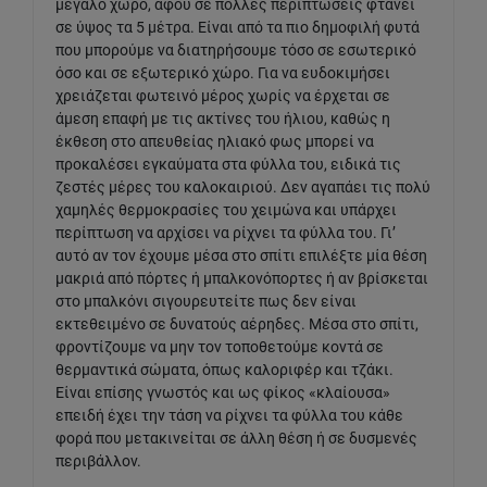
μεγάλο χώρο, αφού σε πολλές περιπτώσεις φτάνει
σε ύψος τα 5 μέτρα. Είναι από τα πιο δημοφιλή φυτά
που μπορούμε να διατηρήσουμε τόσο σε εσωτερικό
όσο και σε εξωτερικό χώρο. Για να ευδοκιμήσει
χρειάζεται φωτεινό μέρος χωρίς να έρχεται σε
άμεση επαφή με τις ακτίνες του ήλιου, καθώς η
έκθεση στο απευθείας ηλιακό φως μπορεί να
προκαλέσει εγκαύματα στα φύλλα του, ειδικά τις
ζεστές μέρες του καλοκαιριού. Δεν αγαπάει τις πολύ
χαμηλές θερμοκρασίες του χειμώνα και υπάρχει
περίπτωση να αρχίσει να ρίχνει τα φύλλα του. Γι’
αυτό αν τον έχουμε μέσα στο σπίτι επιλέξτε μία θέση
μακριά από πόρτες ή μπαλκονόπορτες ή αν βρίσκεται
στο μπαλκόνι σιγουρευτείτε πως δεν είναι
εκτεθειμένο σε δυνατούς αέρηδες. Μέσα στο σπίτι,
φροντίζουμε να μην τον τοποθετούμε κοντά σε
θερμαντικά σώματα, όπως καλοριφέρ και τζάκι.
Είναι επίσης γνωστός και ως φίκος «κλαίουσα»
επειδή έχει την τάση να ρίχνει τα φύλλα του κάθε
φορά που μετακινείται σε άλλη θέση ή σε δυσμενές
περιβάλλον.