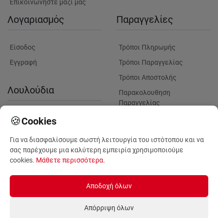
Επικοινωνήστε μαζί μας
Λογαριασμός
Παραγγελίες
Είσοδος
Τρόποι Πληρωμής
Εγγραφή
Τρόποι Παραγγελίας
Τρόποι Αποστολής
Λουλούδια
Παρακολουθηση
Παραγγελίας
Πληροφορίες Λουλουδιών
Πληροφορίες Παραδόσεων
🍪
Cookies
Παράδοση λουλουδιών σε
Για να διασφαλίσουμε σωστή λειτουργία του ιστότοπου και να
μαιευτήρια για γέννηση
σας παρέχουμε μια καλύτερη εμπειρία χρησιμοποιούμε
Φυτά για Επαγγελματικούς
cookies.
Μάθετε περισσότερα
.
Χώρους
Αποδοχή όλων
Απόρριψη όλων