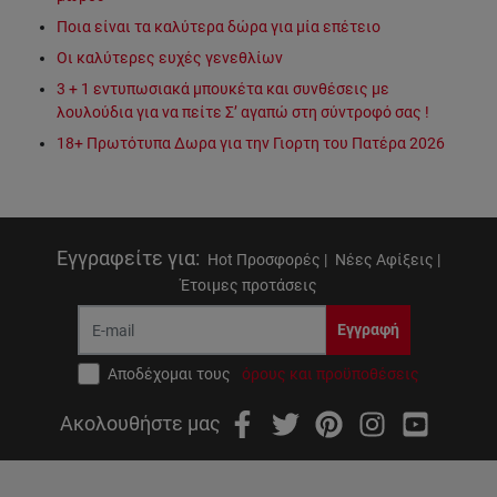
Ποια είναι τα καλύτερα δώρα για μία επέτειο
Οι καλύτερες ευχές γενεθλίων
3 + 1 εντυπωσιακά μπουκέτα και συνθέσεις με
λουλούδια για να πείτε Σ’ αγαπώ στη σύντροφό σας !
18+ Πρωτότυπα Δωρα για την Γιορτη του Πατέρα 2026
Εγγραφείτε για
:
Hot Προσφορές |
Νέες Αφίξεις |
Έτοιμες προτάσεις
Εγγραφή
Αποδέχομαι τους
όρους και προϋποθέσεις
Ακολουθήστε μας