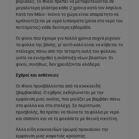
βοριάδες. Οι Φίκοι πρέπει να μεταφυτεύονται σε
μεγαλύτερη γλάστρα κάθε 2 χρόνια κατά τον Απρίλιο.
Κατά τον Μάιο - Ιούνιο το χώμα είναι απαραίτητο να
εμπλουτίζεται με υγρά λιπάσματα (μέσα στο νερό του
ποτίσματος) κάθε δεύτερη εβδομάδα.
Οι φίκοι που έχουμε για πολλά χρόνια συχνά ρίχνουν
τα φύλλα της βάσης, γι' αυτό καλό είναι να κόβεται το
στέλεχος πάνω από την τέταρτη ουλή του φύλλου,
ώστε να ενισχυθεί η ανάπτυξη νέων βλαστών. Οι
φίκοι, συνήθως, δεν χρειάζονται κλάδεμα.
Εχθροί και ασθένειες
Οι Φίκοι προσβάλλονται από τα κοκκοειδή
(βαμβακάδα). Ο εχθρός εκδηλώνεται με την
εμφάνιση μιας ουσίας, που μοιάζει με βαμβάκι πάνω
στα φύλλα και στα στελέχη. Σε περίπτωση
προσβολής, θα πρέπει να πλύνετε τα φύλλα με νερό
και σαπούνι και να τα ψεκάσετε με θειική νικοτίνη.
Άλλα είδη κοκκοειδών (ψώρα) προκαλούν την
εμφάνιση μιας καφετιάς κρούστας.