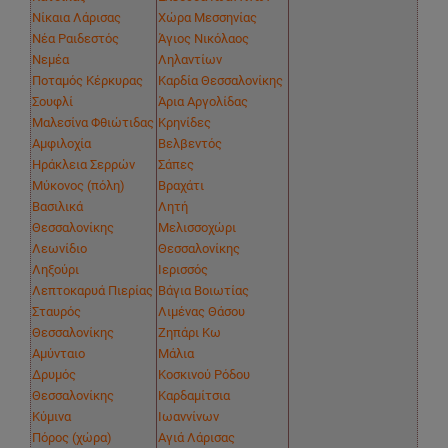
Νίκαια Λάρισας
Χώρα Μεσσηνίας
Νέα Ραιδεστός
Άγιος Νικόλαος
Νεμέα
Ληλαντίων
Ποταμός Κέρκυρας
Καρδία Θεσσαλονίκης
Σουφλί
Άρια Αργολίδας
Μαλεσίνα Φθιώτιδας
Κρηνίδες
Αμφιλοχία
Βελβεντός
Ηράκλεια Σερρών
Σάπες
Μύκονος (πόλη)
Βραχάτι
Βασιλικά
Λητή
Θεσσαλονίκης
Μελισσοχώρι
Λεωνίδιο
Θεσσαλονίκης
Ληξούρι
Ιερισσός
Λεπτοκαρυά Πιερίας
Βάγια Βοιωτίας
Σταυρός
Λιμένας Θάσου
Θεσσαλονίκης
Ζηπάρι Κω
Αμύνταιο
Μάλια
Δρυμός
Κοσκινού Ρόδου
Θεσσαλονίκης
Καρδαμίτσια
Κύμινα
Ιωαννίνων
Πόρος (χώρα)
Αγιά Λάρισας