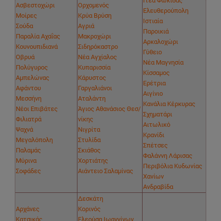
Ιτέα Φωκίδας
Ασβεστοχώρι
Ορχομενός
Ελευθερούπολη
Μοίρες
Κρύα Βρύση
Ιστιαία
Σούδα
Αγριά
Παροικιά
Παραλία Αχαΐας
Μακροχώρι
Αρκαλοχώρι
Κουνουπιδιανά
Σιδηρόκαστρο
Γύθειο
Οβρυά
Νέα Αγχίαλος
Νέα Μαγνησία
Πολύγυρος
Κυπαρισσία
Κίσσαμος
Αμπελώνας
Κάρυστος
Ερέτρια
Αφάντου
Γαργαλιάνοι
Αιγίνιο
Μεσσήνη
Αταλάντη
Κανάλια Κέρκυρας
Νέοι Επιβάτες
Άγιος Αθανάσιος Θεσ/
Σχηματάρι
Φιλιατρά
νίκης
Αιτωλικό
Ψαχνά
Νιγρίτα
Κρανίδι
Μεγαλόπολη
Στυλίδα
Σπέτσες
Παλαμάς
Σκιάθος
Φαλάννη Λάρισας
Μύρινα
Χορτιάτης
Περιβόλια Κυδωνίας
Σοφάδες
Αιάντειο Σαλαμίνας
Χανίων
Ανδραβίδα
Δεσκάτη
Αρχάνες
Κορινός
Κατσικάς
Ελεούσα Ιωαννίνων