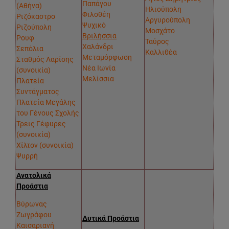
Παπάγου
(Αθήνα)
Ηλιούπολη
Φιλοθέη
Ριζόκαστρο
Αργυρούπολη
Ψυχικό
Ριζούπολη
Μοσχάτο
Βριλήσσια
Ρουφ
Ταύρος
Χαλάνδρι
Σεπόλια
Καλλιθέα
Μεταμόρφωση
Σταθμός Λαρίσης
Νέα Ιωνία
(συνοικία)
Μελίσσια
Πλατεία
Συντάγματος
Πλατεία Μεγάλης
του Γένους Σχολής
Τρεις Γέφυρες
(συνοικία)
Χίλτον (συνοικία)
Ψυρρή
Ανατολικά
Προάστια
Βύρωνας
Ζωγράφου
Δυτικά Προάστια
Καισαριανή