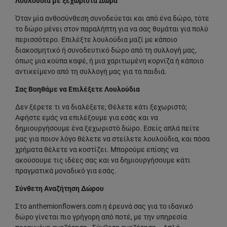
Λουλούδια με ξεχωριστά Δώρα
Όταν μία ανθοσύνθεση συνοδεύεται και από ένα δώρο, τότε
το δώρο μένει στον παραλήπτη για να σας θυμάται για πολύ
περισσότερο. Επιλέξτε λουλούδια μαζί με κάποιο
διακοσμητικό ή συνοδευτικό δώρο από τη συλλογή μας,
όπως μια κούπα καφέ, ή μια χαριτωμένη κορνίζα ή κάποιο
αντικείμενο από τη συλλογή μας για τα παιδιά.
Σας Βοηθάμε να Επιλέξετε Λουλούδια
Δεν ξέρετε τι να διαλέξετε; Θέλετε κάτι ξεχωριστό;
Αφήστε εμάς να επιλέξουμε για εσάς και να
δημιουργήσουμε ένα ξεχωριστό δώρο. Εσείς απλά πείτε
μας για ποιον λόγο θέλετε να στείλετε λουλούδια, και πόσα
χρήματα θέλετε να κοστίζει. Μπορούμε επίσης να
ακούσουμε τις ιδέες σας και να δημιουργήσουμε κάτι
πραγματικά μοναδικό για εσάς.
Σύνθετη Αναζήτηση Δώρου
Στο anthemionflowers.com η έρευνά σας για το ιδανικό
δώρο γίνεται πιο γρήγορη από ποτέ, με την υπηρεσία