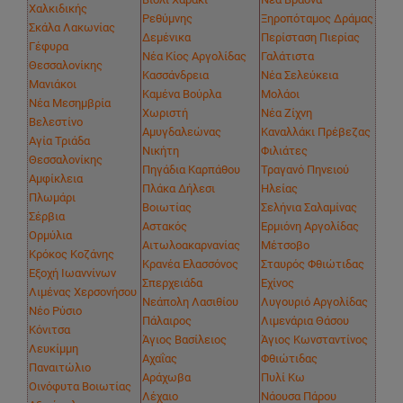
Χαλκιδικής
Ρεθύμνης
Ξηροπόταμος Δράμας
Σκάλα Λακωνίας
Δεμένικα
Περίσταση Πιερίας
Γέφυρα
Νέα Κίος Αργολίδας
Γαλάτιστα
Θεσσαλονίκης
Κασσάνδρεια
Νέα Σελεύκεια
Μανιάκοι
Καμένα Βούρλα
Μολάοι
Νέα Μεσημβρία
Χωριστή
Νέα Ζίχνη
Βελεστίνο
Αμυγδαλεώνας
Καναλλάκι Πρέβεζας
Αγία Τριάδα
Νικήτη
Φιλιάτες
Θεσσαλονίκης
Πηγάδια Καρπάθου
Τραγανό Πηνειού
Αμφίκλεια
Πλάκα Δήλεσι
Ηλείας
Πλωμάρι
Βοιωτίας
Σελήνια Σαλαμίνας
Σέρβια
Αστακός
Ερμιόνη Αργολίδας
Ορμύλια
Αιτωλοακαρνανίας
Μέτσοβο
Κρόκος Κοζάνης
Κρανέα Ελασσόνος
Σταυρός Φθιώτιδας
Εξοχή Ιωαννίνων
Σπερχειάδα
Εχίνος
Λιμένας Χερσονήσου
Νεάπολη Λασιθίου
Λυγουριό Αργολίδας
Νέο Ρύσιο
Πάλαιρος
Λιμενάρια Θάσου
Κόνιτσα
Άγιος Βασίλειος
Άγιος Κωνσταντίνος
Λευκίμμη
Αχαΐας
Φθιώτιδας
Παναιτώλιο
Αράχωβα
Πυλί Κω
Οινόφυτα Βοιωτίας
Λέχαιο
Νάουσα Πάρου