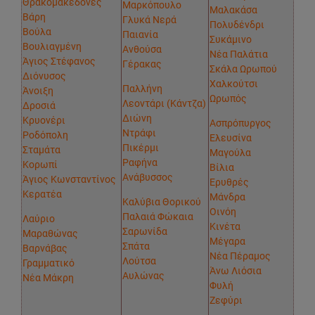
Θρακομακεδόνες
Μαρκόπουλο
Μαλακάσα
Βάρη
Γλυκά Νερά
Πολυδένδρι
Βούλα
Παιανία
Συκάμινο
Βουλιαγμένη
Ανθούσα
Νέα Παλάτια
Άγιος Στέφανος
Γέρακας
Σκάλα Ωρωπού
Διόνυσος
Χαλκούτσι
Παλλήνη
Άνοιξη
Ωρωπός
Λεοντάρι (Κάντζα)
Δροσιά
Διώνη
Κρυονέρι
Ασπρόπυργος
Ντράφι
Ροδόπολη
Ελευσίνα
Πικέρμι
Σταμάτα
Μαγούλα
Ραφήνα
Κορωπί
Βίλια
Ανάβυσσος
Άγιος Κωνσταντίνος
Ερυθρές
Κερατέα
Μάνδρα
Καλύβια Θορικού
Οινόη
Παλαιά Φώκαια
Λαύριο
Κινέτα
Σαρωνίδα
Μαραθώνας
Μέγαρα
Σπάτα
Βαρνάβας
Νέα Πέραμος
Λούτσα
Γραμματικό
Άνω Λιόσια
Αυλώνας
Νέα Μάκρη
Φυλή
Ζεφύρι