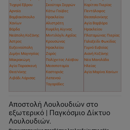
Τυχερό Έβρου
Σκούταρι Σερρών
Καρίτσα Πιερίας
Αρναία
Κάτω Γούβες
Πεντάλοφος
Βαμβακόπουλο
Ηρακλείου
Θεσσαλονίκης
Χανίων
Αλιστράτη
Αγία Βαρβάρα
Βάρδα
Κυψέλη Αίγινας
Ηρακλείου
Νεάπολη Κοζάνης
Μιντιλόγλι Αχαΐας
Πλαταμώνας Πιερίας
Άστρος
Κρουσώνας
Γαλαξείδι Φωκίδας
Ευξεινούπολη
Ηρακλείου
Γυμνό Ευβοίας
Διμήνι Μαγνησίας
Ζαρός
Αιανή Κοζάνης
Μακρακώμη
Πολίχνιτος Λέσβου
Νέα Μανολάδα
Αγία Παρασκευή
Μεσοποταμία
Ηλείας
Θεσ/νίκης
Καστοριάς
Αγία Μαρίνα Χανίων
Λιβάδι Λάρισας
Λεπενού
Ταγαράδες
Αποστολή Λουλουδιών στο
εξωτερικό | Παγκόσμιο Δίκτυο
Λουλουδιών.