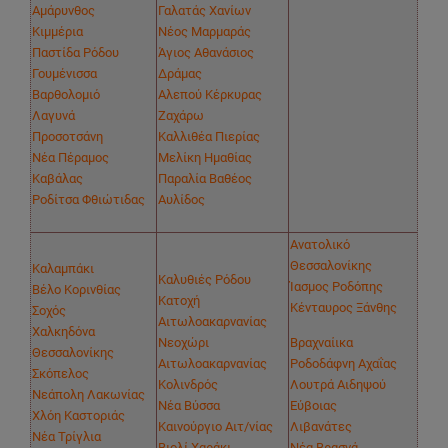
Αμάρυνθος
Γαλατάς Χανίων
Κιμμέρια
Νέος Μαρμαράς
Παστίδα Ρόδου
Άγιος Αθανάσιος
Γουμένισσα
Δράμας
Βαρθολομιό
Αλεπού Κέρκυρας
Λαγυνά
Ζαχάρω
Προσοτσάνη
Καλλιθέα Πιερίας
Νέα Πέραμος
Μελίκη Ημαθίας
Καβάλας
Παραλία Βαθέος
Ροδίτσα Φθιώτιδας
Αυλίδος
Ανατολικό
Θεσσαλονίκης
Καλαμπάκι
Καλυθιές Ρόδου
Ίασμος Ροδόπης
Βέλο Κορινθίας
Κατοχή
Κένταυρος Ξάνθης
Σοχός
Αιτωλοακαρνανίας
Χαλκηδόνα
Νεοχώρι
Βραχναίικα
Θεσσαλονίκης
Αιτωλοακαρνανίας
Ροδοδάφνη Αχαΐας
Σκόπελος
Κολινδρός
Λουτρά Αιδηψού
Νεάπολη Λακωνίας
Νέα Βύσσα
Εύβοιας
Χλόη Καστοριάς
Καινούργιο Αιτ/νίας
Λιβανάτες
Νέα Τρίγλια
Βιολί Χαράκι
Νέα Βρασνά