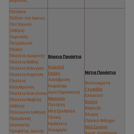
Βύρωνας
Πατήσια
Πεδίον του Άρεως
Πεντάγωνο
(Αθήνα)
Περισσός
Πετράλωνα
Πλάκα
Πλατεία Αμερικής
Βόρεια Προάστια
Πλατεία Βάθης
Κηφισιά
Πλατεία Κάνιγγος
Νότια Προάστια
Εκάλη
Πλατεία Καρύτση
Λυκόβρυση
Πλατεία
Βουλιαγμένη
Κεφαλάρι
Κλαυθμώνος
Γλυφάδα
Αγία Παρασκευή
Πλατεία Κολιάτσου
Ελληνικό
Μαρούσι
Πλατεία Μαβίλη
Βούλα
Πεντέλη
(Αθήνα)
Βάρκιζα
Νέα Ερυθραία
Πολύγωνο (Αθήνα)
Άλιμος
Πεύκη
Προμπονάς
Παλαιό Φάληρο
Ηράκλειο
(συνοικία)
Νέα Σμύρνη
Χολαργός
Προφήτης Δανιήλ
Άγιος Δημήτριος