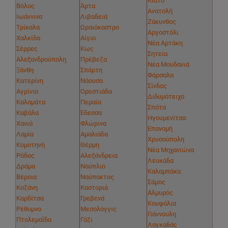
Κιάτο
Βόλος
Άρτα
Ανατολή
Ιωάννινα
Λιβαδειά
Ζάκυνθος
Τρίκαλα
Ωραιόκαστρο
Αργοστόλι
Χαλκίδα
Αίγιο
Νέα Αρτάκη
Σέρρες
Κως
Σητεία
Αλεξανδρούπολη
Πρέβεζα
Νέα Μουδανιά
Ξάνθη
Σπάρτη
Φάρσαλα
Κατερίνη
Νάουσα
Σίνδος
Αγρίνιο
Ορεστιάδα
Διδυμότειχο
Καλαμάτα
Περαία
Σπάτα
Καβάλα
Έδεσσα
Ηγουμενίτσα
Χανιά
Φλώρινα
Επανομή
Λαμία
Αμαλιάδα
Χρυσούπολη
Κομοτηνή
Θέρμη
Νέα Μηχανιώνα
Ρόδος
Αλεξάνδρεια
Λευκάδα
Δράμα
Ναύπλιο
Καλαμπάκα
Βέροια
Ναύπακτος
Σάμος
Κοζάνη
Καστοριά
Αλμυρός
Καρδίτσα
Γρεβενά
Κουφάλια
Ρέθυμνο
Μεσολόγγις
Γιάννουλη
Πτολεμαΐδα
Γάζι
Λαγκαδάς