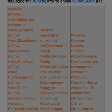
περιοχές της
Αθήνας
απο το online
ανθοπωλειο
μας:
Αέρηδες
(συνοικία)
Αγίου Μελετίου
(συνοικία)
Άγιος Αρτέμιος
Γαλάτσι
(Αθήνα)
Γηροκομείο
Κολωνός
Άγιος Ελευθέριος
(συνοικία)
Κοπανάς
(Αθήνα)
Γκάζι (συνοικία)
Κουκάκι
Άγιος Λουκάς
Γκύζη
Πλατεία
(Αθήνα)
Γούβα (συνοικία)
Κουμουνδούρου
Άγιος Νικόλαος
Γουδή
Κουντουριώτικα
(Αθήνα)
Εθνικό Μετσόβιο
Κυνοσάργους
Άγιος
Πολυτεχνείο
(συνοικία)
Παντελεήμονας
Ελαιώνας (Αθήνα)
Κυπριάδου
(Αθήνα)
Ελληνορώσων
Κυψέλη (Αθήνα)
Άγιος Παύλος
Εξάρχεια
Λόφος Σκουζέ
(Αθήνα)
Ερυθρός Σταυρός
Μακρυγιάννη
Ακαδημία (Αθήνα)
(συνοικία)
Μεταξουργείο
Ακαδημία
Νοσοκομείο
(Αθήνα)
Πλάτωνος (Αθήνα)
Ευαγγελισμός
Μετς (Αθήνα)