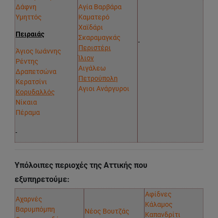
Δάφνη
Αγία Βαρβάρα
Υμηττός
Καματερό
Χαϊδάρι
Πειραιάς
Σκαραμαγκάς
Περιστέρι
Άγιος Ιωάννης
Ίλιον
Ρέντης
Αιγάλεω
Δραπετσώνα
Πετρούπολη
Κερατσίνι
Αγιοι Ανάργυροι
Κορυδαλλός
Νίκαια
Πέραμα
Υπόλοιπες περιοχές της Αττικής που
εξυπηρετούμε:
Αφίδνες
Αχαρνές
Κάλαμος
Βαρυμπόμπη
Νέος Βουτζάς
Καπανδρίτι