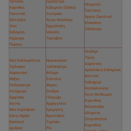
Τρίπολη
Ιεράπετρα
Μουρνιές
Κόρινθος
Κάλυμνος (Πόθια)
Γαστούνη
Γιαννιτσά
Λουτράκι
Άργος Ορεστικό
Μυτιλήνη
Άγιος Νικόλαος
Ελασσόνα
Χίος
Ερμούπολη
Χαλάστρα
Σαλαμίνα
Ιαλυσός
Κέρκυρα
Τύρναβος
Πύργος
Αλιβέρι
Τήνος
Νέα Καλλικράτεια
Νεροκούρος
Δαράτσος
Τρίλοφος
Ξυλόκαστρο
Αμπελάκια Σαλαμίνας
Καρπενήσι
Φίλυρο
Βόνιτσα
Νάξος
Σιάτιστα
Καλοχώρι
Πολύκαστρο
Φέρες
Θεσσαλονίκης
Λιτόχωρο
Σκύδρα
Άγιοι Θεόδωροι
Άμφισσα
Πλαγιάρι
Κορινθίας
Αίγινα
Αρχάγγελος
Φιλιππιάδα
Νέο Καρλόβασι
Κρεμαστή
Αλίαρτος
Κάτω Αχαΐα
Βροντάδος
Ζευγολατειό
Βασιλικό
Τυμπάκι
Κορινθίας
Αριδαία
Ρίο