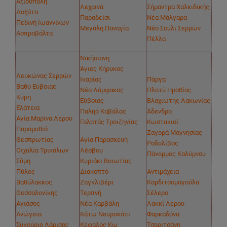
Αξιούπολη
Λεχαινά
Σήμαντρα Χαλκιδικής
Δοξάτο
Παραδείσι
Νέα Μάλγαρα
Πεδινή Ιωαννίνων
Μεγάλη Παναγία
Νέο Σούλι Σερρών
Ασπροβάλτα
Πέλλα
Νικήσιανη
Άγιος Κήρυκος
Λευκώνας Σερρών
Ικαρίας
Πάργα
Βαθύ Εύβοιας
Νέα Λάμψακος
Πλατύ Ημαθίας
Κύμη
Εύβοιας
Βλαχιώτης Λακωνίας
Ελάτεια
Παληό Καβάλας
Άδενδρο
Αγία Μαρίνα Λέρου
Γαλατάς Τροιζηνίας
Κωστακιοί
Παραμυθιά
Ζαγορά Μαγνησίας
Θεσπρωτίας
Αγία Παρασκευή
Ροδολίβος
Οιχαλία Τρικάλων
Λέσβου
Πάνορμος Καλύμνου
Σύμη
Κυριάκι Βοιωτίας
Πύλος
Διακοπτό
Αντιμάχεια
Βαθύλακκος
Ζαγκλιβέρι
Καρδιτσομαγούλα
Θεσσαλονίκης
Τερπνή
Σέλερο
Αγιάσος
Νέα Καρβάλη
Λακκί Λέρου
Ανώγεια
Κάτω Νευροκόπι
Φαρκαδόνα
Συκούριο Λάρισας
Κέφαλος Κω
Τσαριτσάνη