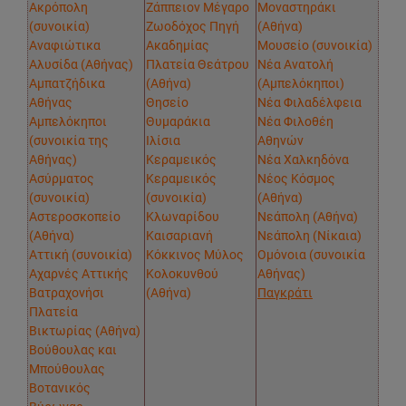
Ακρόπολη
Ζάππειον Μέγαρο
Μοναστηράκι
(συνοικία)
Ζωοδόχος Πηγή
(Αθήνα)
Αναφιώτικα
Ακαδημίας
Μουσείο (συνοικία)
Αλυσίδα (Αθήνας)
Πλατεία Θεάτρου
Νέα Ανατολή
Αμπατζήδικα
(Αθήνα)
(Αμπελόκηποι)
Αθήνας
Θησείο
Νέα Φιλαδέλφεια
Αμπελόκηποι
Θυμαράκια
Νέα Φιλοθέη
(συνοικία της
Ιλίσια
Αθηνών
Αθήνας)
Κεραμεικός
Νέα Χαλκηδόνα
Ασύρματος
Κεραμεικός
Νέος Κόσμος
(συνοικία)
(συνοικία)
(Αθήνα)
Αστεροσκοπείο
Κλωναρίδου
Νεάπολη (Αθήνα)
(Αθήνα)
Καισαριανή
Νεάπολη (Νίκαια)
Αττική (συνοικία)
Κόκκινος Μύλος
Ομόνοια (συνοικία
Αχαρνές Αττικής
Κολοκυνθού
Αθήνας)
Βατραχονήσι
(Αθήνα)
Παγκράτι
Πλατεία
Βικτωρίας (Αθήνα)
Βούθουλας και
Μπούθουλας
Βοτανικός