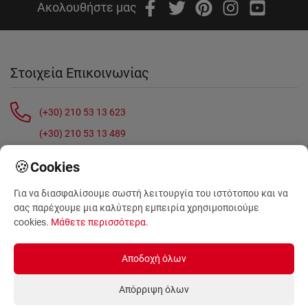
Ακολουθήστε μας
Στοιχεία Επικοινωνίας
(+30) 210 53 13 623
(+30) 210 53 13 489
(+30) 210 59 09 789
🍪
Cookies
Λ. Θηβών 499
Αιγάλεω, Αθήνα, 12243
Για να διασφαλίσουμε σωστή λειτουργία του ιστότοπου και να
σας παρέχουμε μια καλύτερη εμπειρία χρησιμοποιούμε
sales@anthemionflowers.gr
cookies.
Μάθετε περισσότερα
.
Πληροφορίες
Αποδοχή όλων
Tο ανθοπωλείο μας
Υπηρεσίες Anthemion
Απόρριψη όλων
Σχετικά με μας
Συχνές Ερωτήσεις