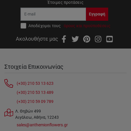
Έτοιμες προτάσεις
Εγγραφή
Αποδέχομαι τους
όρους και προϋποθέσεις
Ακολουθήστε μας
Στοιχεία Επικοινωνίας
(+30) 210 53 13 623
(+30) 210 53 13 489
(+30) 210 59 09 789
Λ. Θηβών 499
Αιγάλεω, Αθήνα, 12243
sales@anthemionflowers.gr