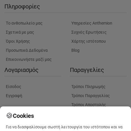
Πληροφορίες
Tο ανθοπωλείο μας
Υπηρεσίες Anthemion
Σχετικά με μας
Συχνές Ερωτήσεις
Όροι Χρήσης
Χάρτης ιστότοπου
Προσωπικά Δεδομένα
Blog
Επικοινωνήστε μαζί μας
Λογαριασμός
Παραγγελίες
Είσοδος
Τρόποι Πληρωμής
Εγγραφή
Τρόποι Παραγγελίας
Τρόποι Αποστολής
Λουλούδια
Παρακολουθηση
🍪
Cookies
Παραγγελίας
Για να διασφαλίσουμε σωστή λειτουργία του ιστότοπου και να
Πληροφορίες Λουλουδιών
Πληροφορίες Παραδόσεων