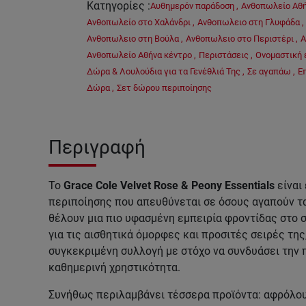
Κατηγορίες
:
Αυθημερόν παράδοση
,
Ανθοπωλείο Αθ
Ανθοπωλείο στο Χαλάνδρι
,
Ανθοπωλειο στη Γλυφάδα
,
Ανθοπωλειο στη Βούλα
,
Ανθοπωλειο στο Περιστέρι
,
Α
Ανθοπωλείο Αθήνα κέντρο
,
Περιστάσεις
,
Ονομαστική 
Δώρα & Λουλούδια για τα Γενέθλιά Της
,
Σε αγαπάω
,
Ε
Δώρα
,
Σετ δώρου περιποίησης
Περιγραφή
Το
Grace Cole Velvet Rose & Peony Essentials
είναι
περιποίησης που απευθύνεται σε όσους αγαπούν τ
θέλουν μια πιο υφασμένη εμπειρία φροντίδας στο σπ
για τις αισθητικά όμορφες και προσιτές σειρές της
συγκεκριμένη συλλογή με στόχο να συνδυάσει την 
καθημερινή χρηστικότητα.
Συνήθως περιλαμβάνει τέσσερα προϊόντα: αφρόλουτ