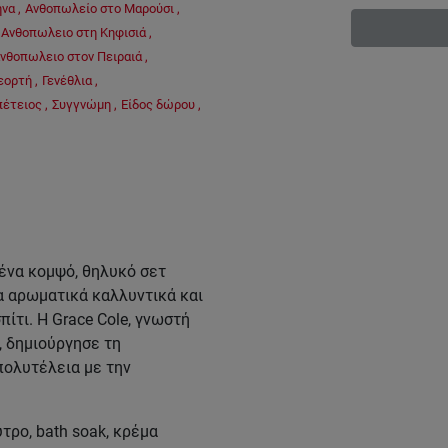
ήνα
,
Ανθοπωλείο στο Μαρούσι
,
Ανθοπωλειο στη Κηφισιά
,
νθοπωλειο στον Πειραιά
,
εορτή
,
Γενέθλια
,
πέτειος
,
Συγγνώμη
,
Είδος δώρου
,
 ένα κομψό, θηλυκό σετ
α αρωματικά καλλυντικά και
ίτι. Η Grace Cole, γνωστή
, δημιούργησε τη
πολυτέλεια με την
ρο, bath soak, κρέμα