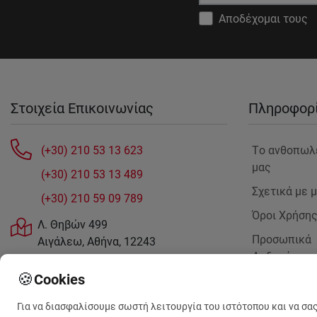
Αποδέχομαι τους
Στοιχεία Επικοινωνίας
Πληροφορ
(+30) 210 53 13 623
Tο ανθοπωλ
μας
(+30) 210 53 13 489
Σχετικά με 
(+30) 210 59 09 789
Όροι Χρήση
Λ. Θηβών 499
Προσωπικά
Αιγάλεω, Αθήνα, 12243
Δεδομένα
sales@anthemionflowers.gr
🍪
Cookies
Επικοινωνή
μαζί μας
Για να διασφαλίσουμε σωστή λειτουργία του ιστότοπου και να σα