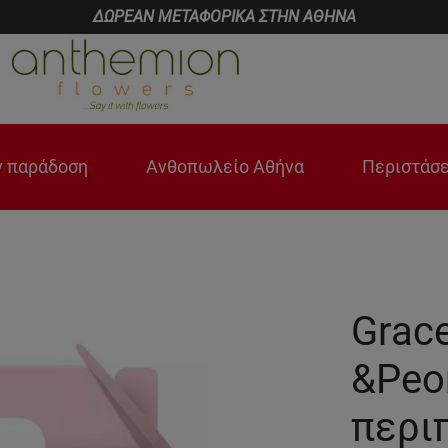
ΔΩΡΕΑΝ ΜΕΤΑΦΟΡΙΚΑ ΣΤΗΝ ΑΘΗΝΑ
 παράδοση
Ανθοπωλείο Αθήνα
Περιστάσε
Grace
&Peon
περι