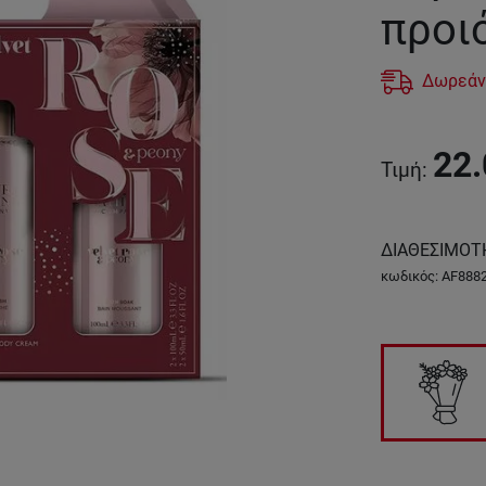
προι
Δωρεάν
22.
Τιμή
:
ΔΙΑΘΕΣΙΜΟΤ
κωδικός
:
AF888