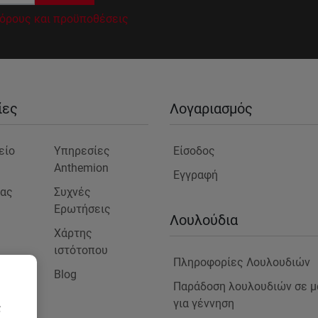
όρους και προϋποθέσεις
ίες
Λογαριασμός
είο
Υπηρεσίες
Είσοδος
Anthemion
Εγγραφή
μας
Συχνές
Ερωτήσεις
ς
Λουλούδια
Χάρτης
ιστότοπου
Πληροφορίες Λουλουδιών
Blog
στε
Παράδοση λουλουδιών σε μ
για γέννηση
ς