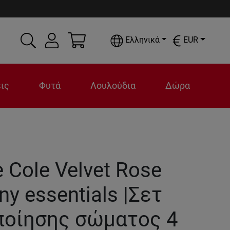
Ελληνικά
EUR
ις
Φυτά
Λουλούδια
Δώρα
 Cole Velvet Rose
y essentials |Σετ
ποίησης σώματος 4