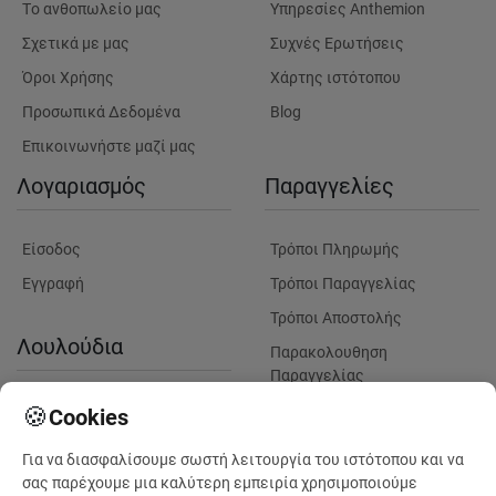
Tο ανθοπωλείο μας
Υπηρεσίες Anthemion
Σχετικά με μας
Συχνές Ερωτήσεις
Όροι Χρήσης
Χάρτης ιστότοπου
Προσωπικά Δεδομένα
Blog
Επικοινωνήστε μαζί μας
Λογαριασμός
Παραγγελίες
Είσοδος
Τρόποι Πληρωμής
Εγγραφή
Τρόποι Παραγγελίας
Τρόποι Αποστολής
Λουλούδια
Παρακολουθηση
Παραγγελίας
Πληροφορίες Λουλουδιών
Πληροφορίες Παραδόσεων
🍪
Cookies
Παράδοση λουλουδιών σε
Για να διασφαλίσουμε σωστή λειτουργία του ιστότοπου και να
μαιευτήρια για γέννηση
σας παρέχουμε μια καλύτερη εμπειρία χρησιμοποιούμε