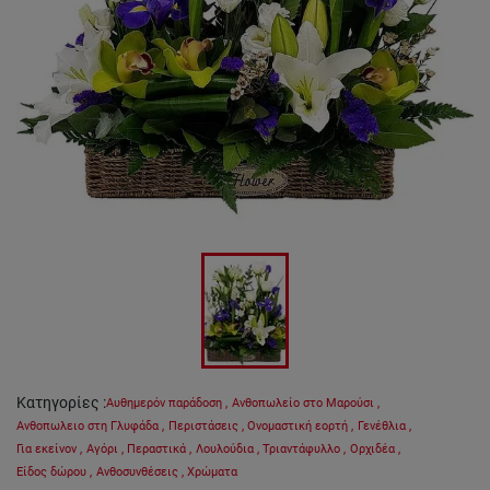
Κατηγορίες
:
Αυθημερόν παράδοση
,
Ανθοπωλείο στο Μαρούσι
,
Ανθοπωλειο στη Γλυφάδα
,
Περιστάσεις
,
Ονομαστική εορτή
,
Γενέθλια
,
Για εκείνον
,
Αγόρι
,
Περαστικά
,
Λουλούδια
,
Τριαντάφυλλο
,
Ορχιδέα
,
Είδος δώρου
,
Ανθοσυνθέσεις
,
Χρώματα