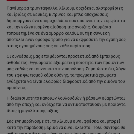
Πανέμορφα τριαντάφυλλα, λίλιουμ, ορχιδέες, αλστρομέριες
και ίριδες σε λευκές, κίτρινες και μπλε αποχρώσεις
δημιουργούν ένα υπέροχο δώρο που αποπνέει την κομψότητα
και την εκλεπτυσμένη αίσθηση της άνοιξης. Θαυμάσια
τοποθετημένα σε ένα όμορφο καλάθι, αυτή η σύνθεση
αποτελεί έναν όμορφο τρόπο για να εκφράσετε την αγάπη σας
στους αγαπημένους σας σε κάθε περίσταση.
Οι συνθέσεις μας ετοιμάζονται προσεκτικά από έμπειρους
ανθοδέτες. Εγγυόμαστε εξαιρετική ποιότητα των προϊόντων
μας καθώς και συνέπεια στην παράδοση. Σημειώστε ότι, λόγω
του εφέ φωτισμού κάθε οθόνης, τα πραγματικά χρώματα
ενδέχεται να είναι ελαφρώς διαφορετικά από την εικόνα του
προϊόντος.
Η διαθεσιμότητα κάποιων λουλουδιών ή βάσεων εξαρτώνται
από την εποχή και ενδέχεται να αντικατασταθούν με προϊόντα
ίδιας ή μεγαλύτερης αξίας.
Σας ενημερώνουμε ότι τα λίλιουμ είναι φρέσκα και μπορεί
κατά την παράδοση μερικά να είναι κλειστά. Πολύ σύντομα θα
ανθίσουν και θα ομορφύνουν τον χώρο σας για μεγαλύτερο