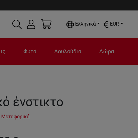
Ελληνικά
EUR
ις
Φυτά
Λουλούδια
Δώρα
κό ένστικτο
 Μεταφορικά