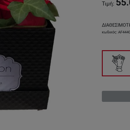
55.
Τιμή
:
ΔΙΑΘΕΣΙΜΟΤ
κωδικός
:
AF444