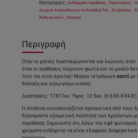
Κατηγορίες
:
Αυθημερόν παράδοση
,
Περιστάσεις
,
Ο
Δώρα & Λουλούδια για τα Γενέθλιά Της
,
Σε αγαπάω
,
Ε
Άνθη σε κουτί
,
Κόκκινο
Περιγραφή
Όταν οι ματιές διασταυρώνονται και λιώνουν, όταν 
όταν οι αισθήσεις παίρνουν φωτιά και το μυαλό δε
τότε ναι είναι έρωτας! Μαύρο τετράγωνο
κουτί
με 
διάταξη και γύρω-γύρω κισσός.
Διαστάσεις: 17Χ17εκ. Ύψος: 12.5εκ. (6.6’Χ6.6’Χ4.8’)
Η σύνθεση κατασκευάζεται προσεκτικά από τους έ
Εγγυόμαστε εξαιρετική ποιότητα των προϊόντων μ
παράδοση. Σημειώστε ότι, λόγω του εφέ φωτισμού 
χρώματα ενδέχεται να είναι ελαφρώς διαφορετικά 
προϊόντος.