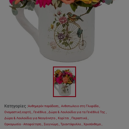
Κατηγορίες
:
Αυθημερόν παράδοση
,
Ανθοπωλειο στη Γλυφάδα
,
Ονομαστική εορτή
,
Γενέθλια
,
Δώρα & Λουλούδια για τα Γενέθλιά Της
,
Δώρα & Λουλούδια για Νεογέννητο
,
Κορίτσι
,
Περαστικά
,
Ορκομωσία - Αποφοίτηση
,
Συγγνώμη
,
Τριαντάφυλλο
,
Χρυσάνθεμο
,