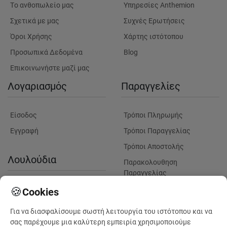
Tο ανθοπωλείο μας
Υπηρεσίες Anthemion
Σχετικά με μας
Συχνές Ερωτήσεις
Όροι Χρήσης
Χάρτης ιστότοπου
Προσωπικά Δεδομένα
Blog
Επικοινωνήστε μαζί μας
Λογαριασμός
Παραγγελίες
Είσοδος
Τρόποι Πληρωμής
Εγγραφή
Τρόποι Παραγγελίας
Τρόποι Αποστολής
Λουλούδια
Παρακολουθηση
Παραγγελίας
Πληροφορίες Λουλουδιών
Πληροφορίες Παραδόσεων
🍪
Cookies
Παράδοση λουλουδιών σε
Για να διασφαλίσουμε σωστή λειτουργία του ιστότοπου και να
μαιευτήρια για γέννηση
σας παρέχουμε μια καλύτερη εμπειρία χρησιμοποιούμε