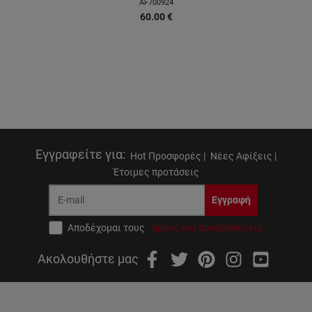
AF700924
60.00
€
Εγγραφείτε για
:
Hot Προσφορές |
Νέες Αφίξεις |
Έτοιμες προτάσεις
Εγγραφή
Αποδέχομαι τους
όρους και προϋποθέσεις
Ακολουθήστε μας