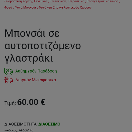
Ονομαστική εορτή
,
Γενέθλια
,
Για εκείνον
,
Περαστικά
,
Επαγγελματικό δώρο
,
Φυτά
,
Φυτά Μπονσάι
,
Φυτά για Επαγγελματικούς Χώρους
Μπονσάι σε
αυτοποτιζόμενο
γλαστράκι
Αυθημερόν Παράδοση
Δωρεάν Μεταφορικά
60.00
€
Τιμή
:
ΔΙΑΘΕΣΙΜΟΤΗΤΑ
:
ΔΙΑΘΕΣΙΜΟ
κωδικός
:
AF666145