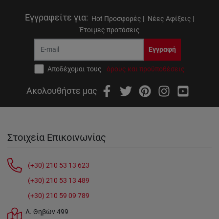
Εγγραφείτε για
:
Hot Προσφορές |
Νέες Αφίξεις |
Έτοιμες προτάσεις
Εγγραφή
Αποδέχομαι τους
όρους και προϋποθέσεις
Ακολουθήστε μας
Στοιχεία Επικοινωνίας
(+30) 210 53 13 623
(+30) 210 53 13 489
(+30) 210 59 09 789
Λ. Θηβών 499