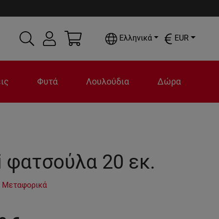
Ελληνικά
EUR
ις
Φυτά
Λουλούδια
Δώρα
i φατσούλα 20 εκ.
 Μεταφορικά