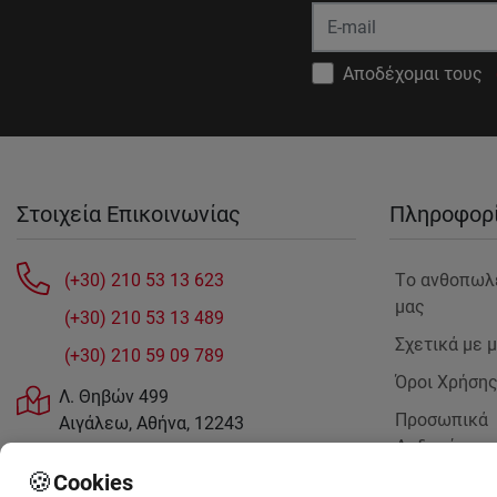
Αποδέχομαι τους
Στοιχεία Επικοινωνίας
Πληροφορ
(+30) 210 53 13 623
Tο ανθοπωλ
μας
(+30) 210 53 13 489
Σχετικά με 
(+30) 210 59 09 789
Όροι Χρήση
Λ. Θηβών 499
Προσωπικά
Αιγάλεω, Αθήνα, 12243
Δεδομένα
sales@anthemionflowers.gr
🍪
Cookies
Επικοινωνή