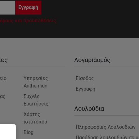
Εγγραφή
όρους και προϋποθέσεις
ίες
Λογαριασμός
είο
Υπηρεσίες
Είσοδος
Anthemion
Εγγραφή
μας
Συχνές
Ερωτήσεις
ς
Λουλούδια
Χάρτης
ιστότοπου
Πληροφορίες Λουλουδιών
Blog
στε
Παράδοση λουλουδιών σε μ