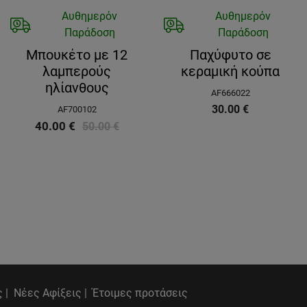
Αυθημερόν
Αυθημερόν
Παράδοση
Παράδοση
Μπουκέτο με 12
Παχύφυτο σε
λαμπερούς
κεραμική κούπα
ηλίανθους
AF666022
30.00
€
AF700102
40.00
€
50.00
€
 |
Νέες Αφίξεις |
Έτοιμες προτάσεις