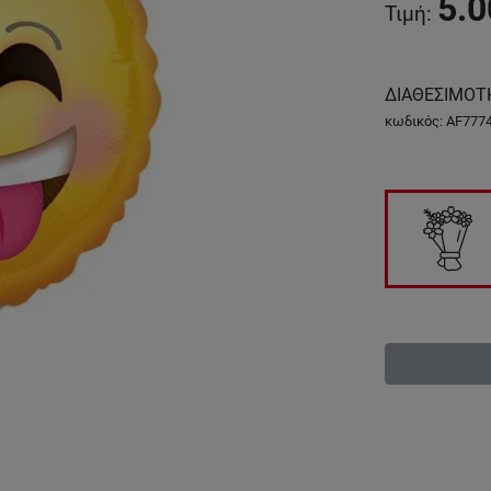
5.0
Τιμή
:
ΔΙΑΘΕΣΙΜΟΤ
κωδικός
:
AF777