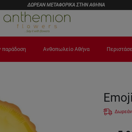
ΔΩΡΕΑΝ ΜΕΤΑΦΟΡΙΚΑ ΣΤΗΝ ΑΘΗΝΑ
 παράδοση
Ανθοπωλείο Αθήνα
Περιστάσε
Emoj
Δωρεάν