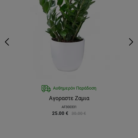
Αυθημερόν Παράδοση
Αγοραστε Ζαμια
AF300331
25.00
€
30.00
€