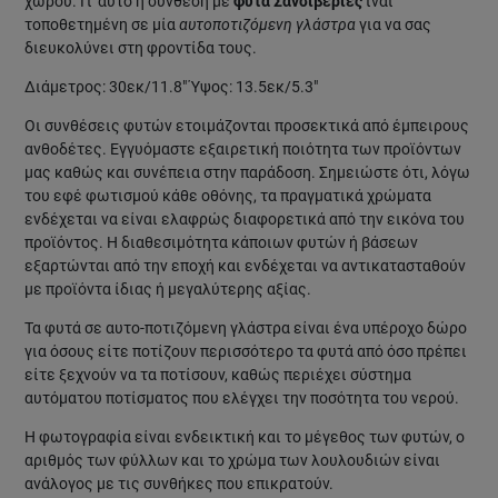
χώρου. Γι' αυτό η σύνθεση με
φυτά Σανσιβέριες
ίναι
τοποθετημένη σε μία
αυτοποτιζόμενη γλάστρα
για να σας
διευκολύνει στη φροντίδα τους.
Διάμετρος: 30εκ/11.8" Ύψος: 13.5εκ/5.3"
Οι συνθέσεις φυτών ετοιμάζονται προσεκτικά από έμπειρους
ανθοδέτες. Εγγυόμαστε εξαιρετική ποιότητα των προϊόντων
μας καθώς και συνέπεια στην παράδοση. Σημειώστε ότι, λόγω
του εφέ φωτισμού κάθε οθόνης, τα πραγματικά χρώματα
ενδέχεται να είναι ελαφρώς διαφορετικά από την εικόνα του
προϊόντος. Η διαθεσιμότητα κάποιων φυτών ή βάσεων
εξαρτώνται από την εποχή και ενδέχεται να αντικατασταθούν
με προϊόντα ίδιας ή μεγαλύτερης αξίας.
Τα φυτά σε αυτο-ποτιζόμενη γλάστρα είναι ένα υπέροχο δώρο
για όσους είτε ποτίζουν περισσότερο τα φυτά από όσο πρέπει
είτε ξεχνούν να τα ποτίσουν, καθώς περιέχει σύστημα
αυτόματου ποτίσματος που ελέγχει την ποσότητα του νερού.
Η φωτογραφία είναι ενδεικτική και το μέγεθος των φυτών, ο
αριθμός των φύλλων και το χρώμα των λουλουδιών είναι
ανάλογος με τις συνθήκες που επικρατούν.