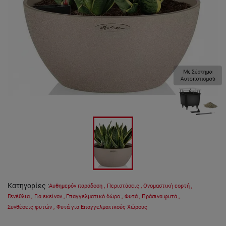
Κατηγορίες
:
Αυθημερόν παράδοση
,
Περιστάσεις
,
Ονομαστική εορτή
,
Γενέθλια
,
Για εκείνον
,
Επαγγελματικό δώρο
,
Φυτά
,
Πράσινα φυτά
,
Συνθέσεις φυτών
,
Φυτά για Επαγγελματικούς Χώρους