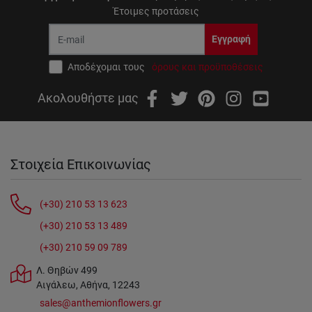
Έτοιμες προτάσεις
Εγγραφή
Αποδέχομαι τους
όρους και προϋποθέσεις
Ακολουθήστε μας
Στοιχεία Επικοινωνίας
(+30) 210 53 13 623
(+30) 210 53 13 489
(+30) 210 59 09 789
Λ. Θηβών 499
Αιγάλεω, Αθήνα, 12243
sales@anthemionflowers.gr