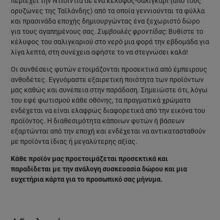
περιέχει την Ντισίντια σε ένα κέλυφος-σαλιγκάρι (από τους
ορυζώνες της Ταϊλάνδης) από τα οποία γεννιούνται τα φύλλα
και πρασινάδα εποχής δημιουργώντας ένα ξεχωριστό δώρο
για τους αγαπημένους σας.
Συμβουλές φροντίδας:
Βυθίστε το
κέλυφος του σαλιγκαριού στο νερό μια φορά την εβδομάδα για
λίγα λεπτά, στη συνέχεια αφήστε το να στεγνώσει καλά!
Οι συνθέσεις φυτών ετοιμάζονται προσεκτικά από έμπειρους
ανθοδέτες. Εγγυόμαστε εξαιρετική ποιότητα των προϊόντων
μας καθώς και συνέπεια στην παράδοση. Σημειώστε ότι, λόγω
του εφέ φωτισμού κάθε οθόνης, τα πραγματικά χρώματα
ενδέχεται να είναι ελαφρώς διαφορετικά από την εικόνα του
προϊόντος. Η διαθεσιμότητα κάποιων φυτών ή βάσεων
εξαρτώνται από την εποχή και ενδέχεται να αντικατασταθούν
με προϊόντα ίδιας ή μεγαλύτερης αξίας.
Κάθε προϊόν μας προετοιμάζεται προσεκτικά και
παραδίδεται με την ανάλογη συσκευασία δώρου και μια
ευχετήρια κάρτα για το προσωπικό σας μήνυμα.