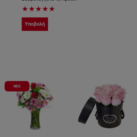
★
★
★
★
★
Υποβολή
ΝΕΟ