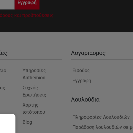
Εγγραφή
όρους και προϋποθέσεις
ίες
Λογαριασμός
είο
Υπηρεσίες
Είσοδος
Anthemion
Εγγραφή
μας
Συχνές
Ερωτήσεις
ς
Λουλούδια
Χάρτης
ιστότοπου
Πληροφορίες Λουλουδιών
Blog
στε
Παράδοση λουλουδιών σε μ