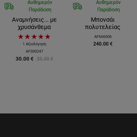
Αυθημερόν
Αυθημερόν
Παράδοση
Παράδοση
Αναμνήσεις... με
Μπονσάι
χρυσάνθεμα
πολυτελείας
★
★
★
★
★
AF666006
240.00
€
1
Αξιολόγηση
AF300247
30.00
€
35.00
€