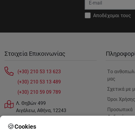
Αποδέχομαι τους
Στοιχεία Επικοινωνίας
Πληροφορ
(+30) 210 53 13 623
Tο ανθοπωλ
μας
(+30) 210 53 13 489
Σχετικά με 
(+30) 210 59 09 789
Όροι Χρήση
Λ. Θηβών 499
Προσωπικά
Αιγάλεω, Αθήνα, 12243
Δεδομένα
sales@anthemionflowers.gr
🍪
Cookies
Επικοινωνή
μαζί μας