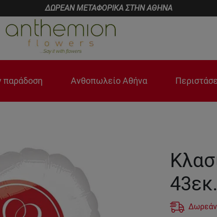
ΔΩΡΕΑΝ ΜΕΤΑΦΟΡΙΚΑ ΣΤΗΝ ΑΘΗΝΑ
 παράδοση
Ανθοπωλείο Αθήνα
Περιστάσε
Κλασ
43εκ
Δωρεάν