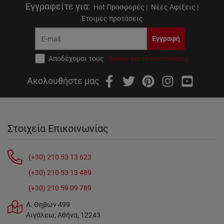
Εγγραφείτε για
:
Hot Προσφορές |
Νέες Αφίξεις |
Έτοιμες προτάσεις
Εγγραφή
Αποδέχομαι τους
όρους και προϋποθέσεις
Ακολουθήστε μας
Στοιχεία Επικοινωνίας
(+30) 210 53 13 623
(+30) 210 53 13 489
(+30) 210 59 09 789
Λ. Θηβών 499
Αιγάλεω, Αθήνα, 12243