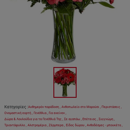
Κατηγορίες
:
Αυθημερόν παράδοση
,
Ανθοπωλείο στο Μαρούσι
,
Περιστάσεις
,
Ονομαστική εορτή
,
Γενέθλια
,
Για εκείνον
,
Δώρα & Λουλούδια για τα Γενέθλιά Της
,
Σε αγαπάω
,
Επέτειος
,
Συγγνώμη
,
Τριαντάφυλλο
,
Αλστρομέρια
,
Ζέρμπερα
,
Είδος δώρου
,
Ανθοδέσμες - μπουκέτα
,