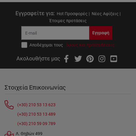
Εγγραφείτε για
:
Hot Προσφορές |
Νέες Αφίξεις |
Έτοιμες προτάσεις
Εγγραφή
Αποδέχομαι τους
όρους και προϋποθέσεις
Ακολουθήστε μας
Στοιχεία Επικοινωνίας
(+30) 210 53 13 623
(+30) 210 53 13 489
(+30) 210 59 09 789
Λ. Θηβών 499