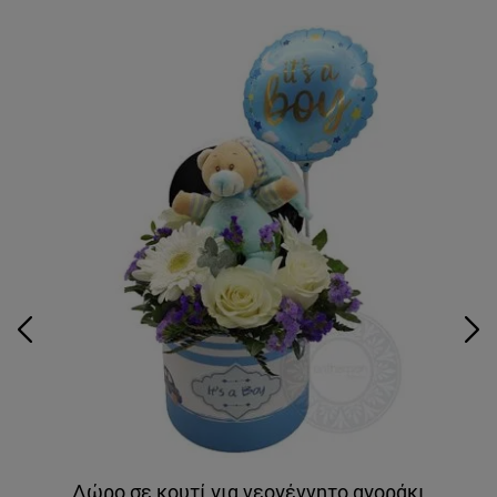
Δώρο σε κουτί για νεογέννητο αγοράκι