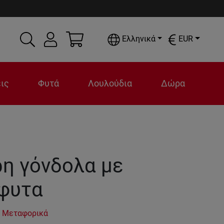
Ελληνικά
EUR
ις
Φυτά
Λουλούδια
Δώρα
η γόνδολα με
φυτα
 Μεταφορικά