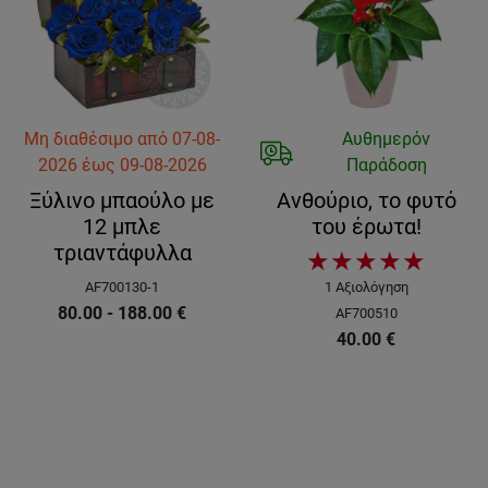
Μη διαθέσιμο
από
07-08-
Αυθημερόν
2026
έως
09-08-2026
Παράδοση
Ξύλινο μπαούλο με
Ανθούριο, το φυτό
12 μπλε
του έρωτα!
τριαντάφυλλα
★
★
★
★
★
AF700130-1
1
Αξιολόγηση
80.00 - 188.00
€
AF700510
40.00
€