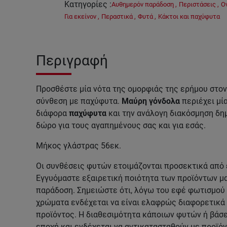
Κατηγορίες
:
Αυθημερόν παράδοση
,
Περιστάσεις
,
Ο
Για εκείνον
,
Περαστικά
,
Φυτά
,
Κάκτοι και παχύφυτα
Περιγραφή
Προσθέστε μία νότα της ομορφιάς της ερήμου στον 
σύνθεση με παχύφυτα.
Μαύρη γόνδολα
περιέχει μί
διάφορα
παχύφυτα
και την ανάλογη διακόσμηση δη
δώρο για τους αγαπημένους σας και για εσάς.
Μήκος γλάστρας 56εκ.
Οι συνθέσεις φυτών ετοιμάζονται προσεκτικά από
Εγγυόμαστε εξαιρετική ποιότητα των προϊόντων μ
παράδοση. Σημειώστε ότι, λόγω του εφέ φωτισμού 
χρώματα ενδέχεται να είναι ελαφρώς διαφορετικά 
προϊόντος. Η διαθεσιμότητα κάποιων φυτών ή βάσ
εποχή και ενδέχεται να αντικατασταθούν με προϊόν