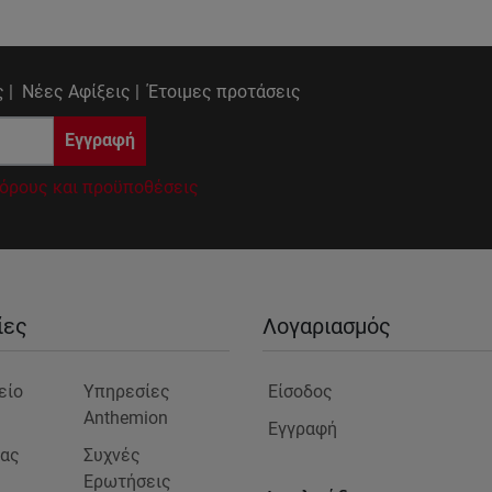
 |
Νέες Αφίξεις |
Έτοιμες προτάσεις
Εγγραφή
όρους και προϋποθέσεις
ίες
Λογαριασμός
είο
Υπηρεσίες
Είσοδος
Anthemion
Εγγραφή
μας
Συχνές
Ερωτήσεις