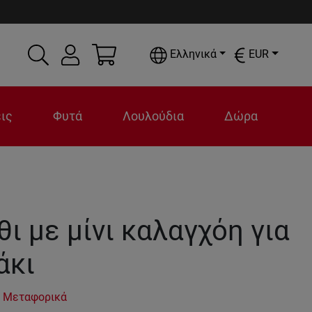
Ελληνικά
EUR
ις
Φυτά
Λουλούδια
Δώρα
ι με μίνι καλαγχόη για
άκι
 Μεταφορικά