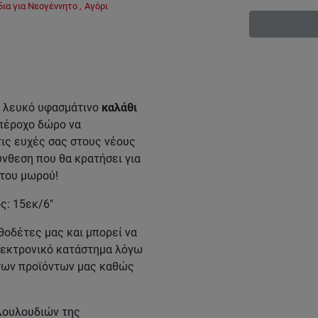
ια για Νεογέννητο
,
Αγόρι
ο λευκό υφασμάτινο
καλάθι
πέροχο δώρο να
τις ευχές σας στους νέους
ύνθεση που θα κρατήσει για
 του μωρού!
ς: 15εκ/6"
θοδέτες μας και μπορεί να
ηλεκτρονικό κατάστημα λόγω
 των προϊόντων μας καθώς
 λουλουδιών της