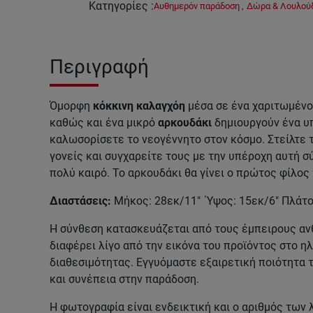
Κατηγορίες
:
Αυθημερόν παράδοση
,
Δώρα & Λουλούδ
Περιγραφή
Όμορφη
κόκκινη καλαγχόη
μέσα σε ένα χαριτωμέν
καθώς και ένα μικρό
αρκουδάκι
δημιουργούν ένα υ
καλωσορίσετε το νεογέννητο στον κόσμο. Στείλτε 
γονείς και συγχαρείτε τους με την υπέροχη αυτή σ
πολύ καιρό. Το αρκουδάκι θα γίνει ο πρώτος φίλος
Διαστάσεις:
Μήκος: 28εκ/11" Ύψος: 15εκ/6" Πλάτο
Η σύνθεση κατασκευάζεται από τους έμπειρους αν
διαφέρει λίγο από την εικόνα του προϊόντος στο 
διαθεσιμότητας. Εγγυόμαστε εξαιρετική ποιότητα
και συνέπεια στην παράδοση.
Η φωτογραφία είναι ενδεικτική και ο αριθμός των