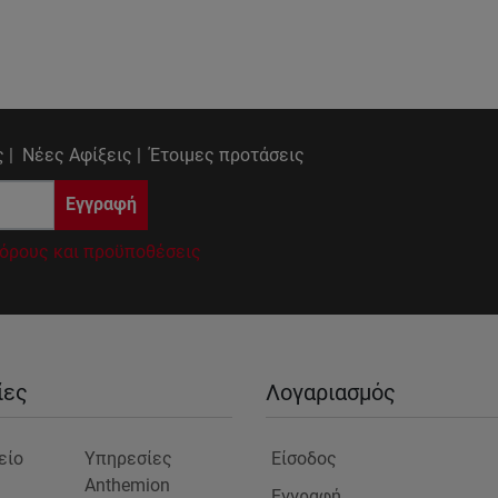
 |
Νέες Αφίξεις |
Έτοιμες προτάσεις
Εγγραφή
όρους και προϋποθέσεις
ίες
Λογαριασμός
είο
Υπηρεσίες
Είσοδος
Anthemion
Εγγραφή