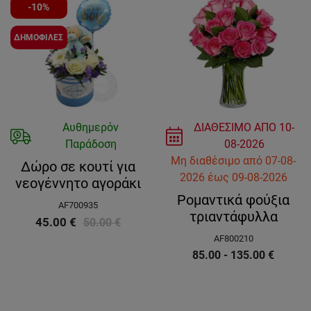
-10%
ΔΗΜΟΦΙΛΕΣ
Αυθημερόν
ΔΙΑΘΕΣΙΜΟ ΑΠΟ
10-
Παράδοση
08-2026
Μη διαθέσιμο
από
07-08-
Δώρο σε κουτί για
2026
έως
09-08-2026
νεογέννητο αγοράκι
Ρομαντικά φούξια
AF700935
τριαντάφυλλα
45.00
€
50.00
€
AF800210
85.00 - 135.00
€