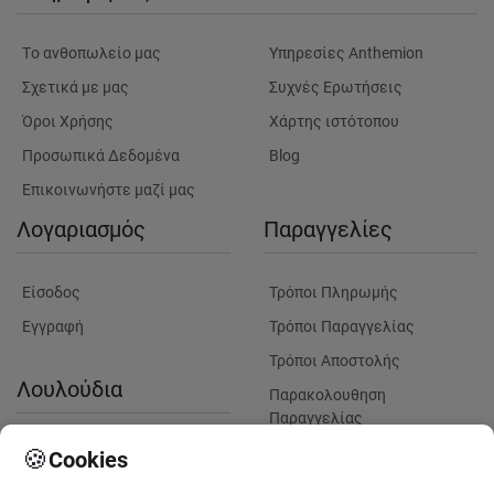
Tο ανθοπωλείο μας
Υπηρεσίες Anthemion
Σχετικά με μας
Συχνές Ερωτήσεις
Όροι Χρήσης
Χάρτης ιστότοπου
Προσωπικά Δεδομένα
Blog
Επικοινωνήστε μαζί μας
Λογαριασμός
Παραγγελίες
Είσοδος
Τρόποι Πληρωμής
Εγγραφή
Τρόποι Παραγγελίας
Τρόποι Αποστολής
Λουλούδια
Παρακολουθηση
Παραγγελίας
Πληροφορίες Λουλουδιών
Πληροφορίες Παραδόσεων
🍪
Cookies
Παράδοση λουλουδιών σε