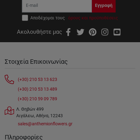
Εγγραφή
Αποδέχομαι τους
όρους και προϋποθέσεις
Ακολουθήστε μας
Στοιχεία Επικοινωνίας
(+30) 210 53 13 623
(+30) 210 53 13 489
(+30) 210 59 09 789
Λ. Θηβών 499
Αιγάλεω, Αθήνα, 12243
sales@anthemionflowers.gr
Πληροφορίες