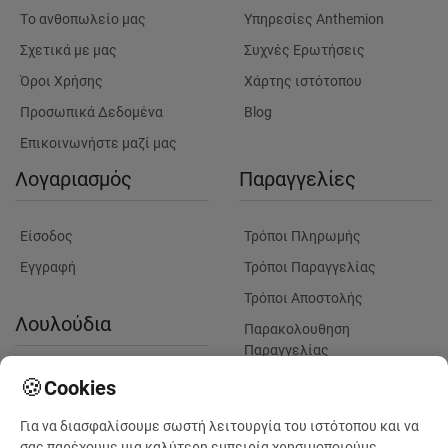
Tο ανθοπωλείο μας
Υπηρεσίες Anthemion
Σχετικά με μας
Συχνές Ερωτήσεις
Όροι Χρήσης
Χάρτης ιστότοπου
Προσωπικά Δεδομένα
Blog
Επικοινωνήστε μαζί μας
Λογαριασμός
Παραγγελίες
Είσοδος
Τρόποι Πληρωμής
Εγγραφή
Τρόποι Παραγγελίας
Τρόποι Αποστολής
Λουλούδια
Παρακολουθηση
Παραγγελίας
Πληροφορίες Λουλουδιών
Πληροφορίες Παραδόσεων
🍪
Cookies
Παράδοση λουλουδιών σε
Για να διασφαλίσουμε σωστή λειτουργία του ιστότοπου και να
μαιευτήρια για γέννηση
σας παρέχουμε μια καλύτερη εμπειρία χρησιμοποιούμε