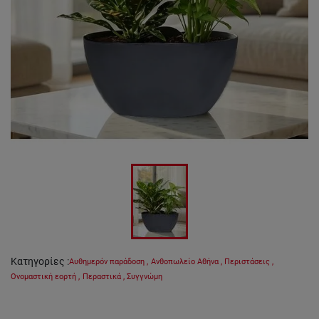
Κατηγορίες
:
Αυθημερόν παράδοση
,
Ανθοπωλείο Αθήνα
,
Περιστάσεις
,
Ονομαστική εορτή
,
Περαστικά
,
Συγγνώμη