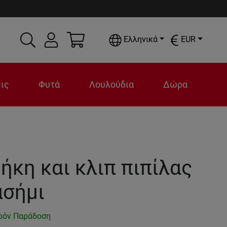
Ελληνικά
EUR
ις
Φυτά
Λουλούδια
Δώρα
ήκη και κλιπ πιπίλας
ασήμι
ρόν Παράδοση