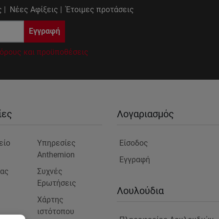
 |
Νέες Αφίξεις |
Έτοιμες προτάσεις
Εγγραφή
όρους και προϋποθέσεις
ίες
Λογαριασμός
είο
Υπηρεσίες
Είσοδος
Anthemion
Εγγραφή
μας
Συχνές
Ερωτήσεις
ς
Λουλούδια
Χάρτης
ιστότοπου