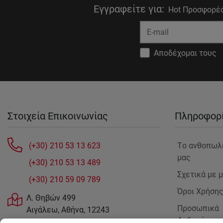
Εγγραφείτε για
:
Hot Προσφορές
Αποδέχομαι τους
Στοιχεία Επικοινωνίας
Πληροφορ
(+30) 210 53 13 623
Tο ανθοπωλ
μας
(+30) 210 53 13 489
Σχετικά με 
(+30) 210 59 09 789
Όροι Χρήση
Λ. Θηβών 499
Προσωπικά
Αιγάλεω, Αθήνα, 12243
Δεδομένα