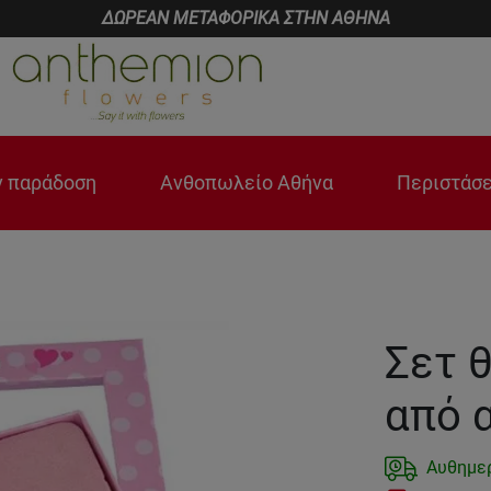
ΔΩΡΕΑΝ ΜΕΤΑΦΟΡΙΚΑ ΣΤΗΝ ΑΘΗΝΑ
 παράδοση
Ανθοπωλείο Αθήνα
Περιστάσε
Σετ θ
από 
Αυθημε