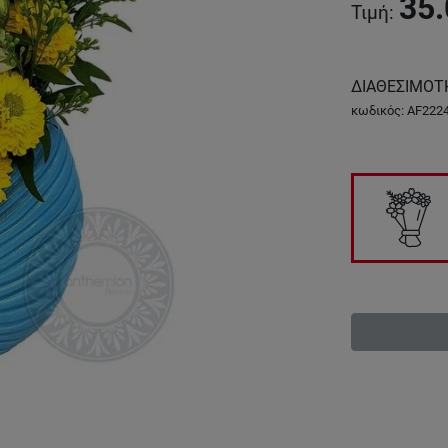
35.
Τιμή
:
ΔΙΑΘΕΣΙΜΟΤ
κωδικός
:
AF222