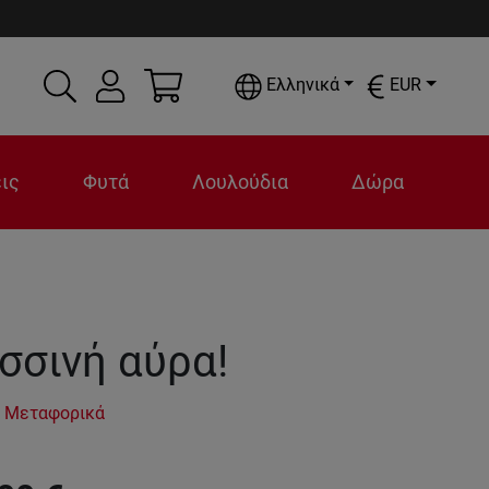
Ελληνικά
EUR
ις
Φυτά
Λουλούδια
Δώρα
σσινή αύρα!
 Μεταφορικά