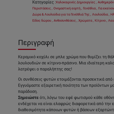
Κατηγορίες
:
Καλοκαιρινές Δημιουργίες
,
Αυθημερόν
Περιστάσεις
,
Ονομαστική εορτή
,
Γενέθλια
,
Για εκείνο
Δώρα & Λουλούδια για τα Γενέθλιά Της
,
Λουλούδια
,
Ηλ
Είδος δώρου
,
Ανθοσυνθέσεις
,
Χρώματα
,
Κίτρινο
,
Λευ
Περιγραφή
Κεραμικό κοχύλι σε μπλε χρώμα που θυμίζει τη θά
λουλουδιών σε κίτρινο-πράσινο. Μια ιδιαίτερη καλ
λατρέψει ο παραλήπτης σας!
Οι συνθέσεις φυτών ετοιμάζονται προσεκτικά από
Εγγυόμαστε εξαιρετική ποιότητα των προϊόντων μ
παράδοση.
Σημειώστε
ότι, λόγω του εφέ φωτισμού κάθε οθόν
ενδέχεται να είναι ελαφρώς διαφορετικά από την ε
διαθεσιμότητα κάποιων φυτών ή βάσεων εξαρτώντα