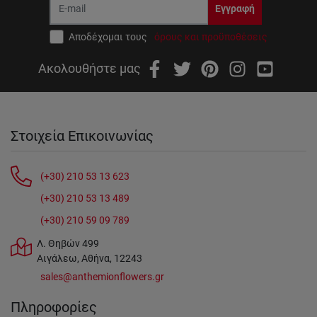
Εγγραφή
Αποδέχομαι τους
όρους και προϋποθέσεις
Ακολουθήστε μας
Στοιχεία Επικοινωνίας
(+30) 210 53 13 623
(+30) 210 53 13 489
(+30) 210 59 09 789
Λ. Θηβών 499
Αιγάλεω, Αθήνα, 12243
sales@anthemionflowers.gr
Πληροφορίες