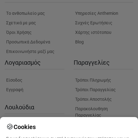
Tο ανθοπωλείο μας
Υπηρεσίες Anthemion
Σχετικά με μας
Συχνές Ερωτήσεις
Όροι Χρήσης
Χάρτης ιστότοπου
Προσωπικά Δεδομένα
Blog
Επικοινωνήστε μαζί μας
Λογαριασμός
Παραγγελίες
Είσοδος
Τρόποι Πληρωμής
Εγγραφή
Τρόποι Παραγγελίας
Τρόποι Αποστολής
Λουλούδια
Παρακολουθηση
Παραγγελίας
Πληροφορίες Λουλουδιών
Πληροφορίες Παραδόσεων
🍪
Cookies
Παράδοση λουλουδιών σε