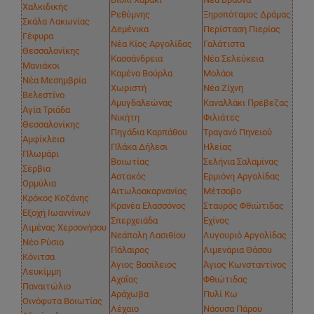
Χαλκιδικής
Ρεθύμνης
Ξηροπόταμος Δράμας
Σκάλα Λακωνίας
Δεμένικα
Περίσταση Πιερίας
Γέφυρα
Νέα Κίος Αργολίδας
Γαλάτιστα
Θεσσαλονίκης
Κασσάνδρεια
Νέα Σελεύκεια
Μανιάκοι
Καμένα Βούρλα
Μολάοι
Νέα Μεσημβρία
Χωριστή
Νέα Ζίχνη
Βελεστίνο
Αμυγδαλεώνας
Καναλλάκι Πρέβεζας
Αγία Τριάδα
Νικήτη
Φιλιάτες
Θεσσαλονίκης
Πηγάδια Καρπάθου
Τραγανό Πηνειού
Αμφίκλεια
Πλάκα Δήλεσι
Ηλείας
Πλωμάρι
Βοιωτίας
Σελήνια Σαλαμίνας
Σέρβια
Αστακός
Ερμιόνη Αργολίδας
Ορμύλια
Αιτωλοακαρνανίας
Μέτσοβο
Κρόκος Κοζάνης
Κρανέα Ελασσόνος
Σταυρός Φθιώτιδας
Εξοχή Ιωαννίνων
Σπερχειάδα
Εχίνος
Λιμένας Χερσονήσου
Νεάπολη Λασιθίου
Λυγουριό Αργολίδας
Νέο Ρύσιο
Πάλαιρος
Λιμενάρια Θάσου
Κόνιτσα
Άγιος Βασίλειος
Άγιος Κωνσταντίνος
Λευκίμμη
Αχαΐας
Φθιώτιδας
Παναιτώλιο
Αράχωβα
Πυλί Κω
Οινόφυτα Βοιωτίας
Λέχαιο
Νάουσα Πάρου