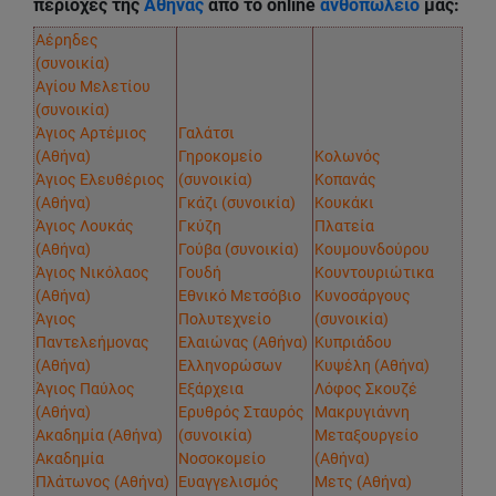
περιοχές της
Αθήνας
απο το online
ανθοπωλειο
μας:
Αέρηδες
(συνοικία)
Αγίου Μελετίου
(συνοικία)
Άγιος Αρτέμιος
Γαλάτσι
(Αθήνα)
Γηροκομείο
Κολωνός
Άγιος Ελευθέριος
(συνοικία)
Κοπανάς
(Αθήνα)
Γκάζι (συνοικία)
Κουκάκι
Άγιος Λουκάς
Γκύζη
Πλατεία
(Αθήνα)
Γούβα (συνοικία)
Κουμουνδούρου
Άγιος Νικόλαος
Γουδή
Κουντουριώτικα
(Αθήνα)
Εθνικό Μετσόβιο
Κυνοσάργους
Άγιος
Πολυτεχνείο
(συνοικία)
Παντελεήμονας
Ελαιώνας (Αθήνα)
Κυπριάδου
(Αθήνα)
Ελληνορώσων
Κυψέλη (Αθήνα)
Άγιος Παύλος
Εξάρχεια
Λόφος Σκουζέ
(Αθήνα)
Ερυθρός Σταυρός
Μακρυγιάννη
Ακαδημία (Αθήνα)
(συνοικία)
Μεταξουργείο
Ακαδημία
Νοσοκομείο
(Αθήνα)
Πλάτωνος (Αθήνα)
Ευαγγελισμός
Μετς (Αθήνα)