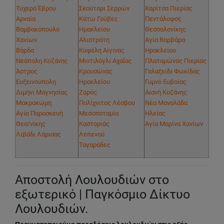
Τυχερό Έβρου
Σκούταρι Σερρών
Καρίτσα Πιερίας
Αρναία
Κάτω Γούβες
Πεντάλοφος
Βαμβακόπουλο
Ηρακλείου
Θεσσαλονίκης
Χανίων
Αλιστράτη
Αγία Βαρβάρα
Βάρδα
Κυψέλη Αίγινας
Ηρακλείου
Νεάπολη Κοζάνης
Μιντιλόγλι Αχαΐας
Πλαταμώνας Πιερίας
Άστρος
Κρουσώνας
Γαλαξείδι Φωκίδας
Ευξεινούπολη
Ηρακλείου
Γυμνό Ευβοίας
Διμήνι Μαγνησίας
Ζαρός
Αιανή Κοζάνης
Μακρακώμη
Πολίχνιτος Λέσβου
Νέα Μανολάδα
Αγία Παρασκευή
Μεσοποταμία
Ηλείας
Θεσ/νίκης
Καστοριάς
Αγία Μαρίνα Χανίων
Λιβάδι Λάρισας
Λεπενού
Ταγαράδες
Αποστολή Λουλουδιών στο
εξωτερικό | Παγκόσμιο Δίκτυο
Λουλουδιών.