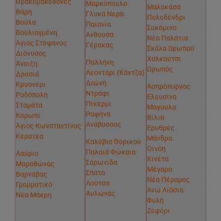
Θρακομακεδόνες
Μαρκόπουλο
Μαλακάσα
Βάρη
Γλυκά Νερά
Πολυδένδρι
Βούλα
Παιανία
Συκάμινο
Βουλιαγμένη
Ανθούσα
Νέα Παλάτια
Άγιος Στέφανος
Γέρακας
Σκάλα Ωρωπού
Διόνυσος
Χαλκούτσι
Παλλήνη
Άνοιξη
Ωρωπός
Λεοντάρι (Κάντζα)
Δροσιά
Διώνη
Κρυονέρι
Ασπρόπυργος
Ντράφι
Ροδόπολη
Ελευσίνα
Πικέρμι
Σταμάτα
Μαγούλα
Ραφήνα
Κορωπί
Βίλια
Ανάβυσσος
Άγιος Κωνσταντίνος
Ερυθρές
Κερατέα
Μάνδρα
Καλύβια Θορικού
Οινόη
Παλαιά Φώκαια
Λαύριο
Κινέτα
Σαρωνίδα
Μαραθώνας
Μέγαρα
Σπάτα
Βαρνάβας
Νέα Πέραμος
Λούτσα
Γραμματικό
Άνω Λιόσια
Αυλώνας
Νέα Μάκρη
Φυλή
Ζεφύρι