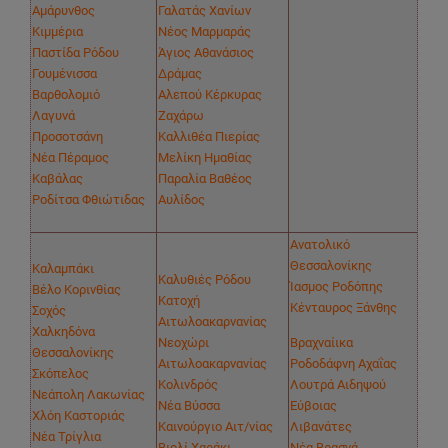
Αμάρυνθος
Γαλατάς Χανίων
Κιμμέρια
Νέος Μαρμαράς
Παστίδα Ρόδου
Άγιος Αθανάσιος
Γουμένισσα
Δράμας
Βαρθολομιό
Αλεπού Κέρκυρας
Λαγυνά
Ζαχάρω
Προσοτσάνη
Καλλιθέα Πιερίας
Νέα Πέραμος
Μελίκη Ημαθίας
Καβάλας
Παραλία Βαθέος
Ροδίτσα Φθιώτιδας
Αυλίδος
Ανατολικό
Θεσσαλονίκης
Καλαμπάκι
Καλυθιές Ρόδου
Ίασμος Ροδόπης
Βέλο Κορινθίας
Κατοχή
Κένταυρος Ξάνθης
Σοχός
Αιτωλοακαρνανίας
Χαλκηδόνα
Νεοχώρι
Βραχναίικα
Θεσσαλονίκης
Αιτωλοακαρνανίας
Ροδοδάφνη Αχαΐας
Σκόπελος
Κολινδρός
Λουτρά Αιδηψού
Νεάπολη Λακωνίας
Νέα Βύσσα
Εύβοιας
Χλόη Καστοριάς
Καινούργιο Αιτ/νίας
Λιβανάτες
Νέα Τρίγλια
Βιολί Χαράκι
Νέα Βρασνά