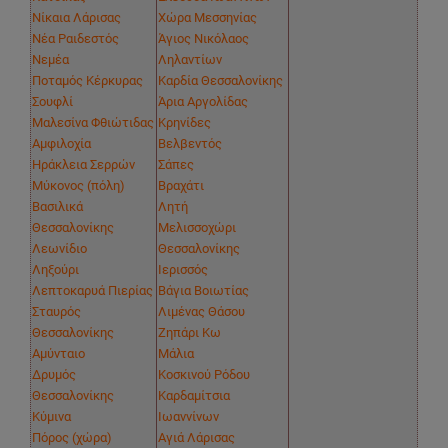
Νίκαια Λάρισας
Χώρα Μεσσηνίας
Νέα Ραιδεστός
Άγιος Νικόλαος
Νεμέα
Ληλαντίων
Ποταμός Κέρκυρας
Καρδία Θεσσαλονίκης
Σουφλί
Άρια Αργολίδας
Μαλεσίνα Φθιώτιδας
Κρηνίδες
Αμφιλοχία
Βελβεντός
Ηράκλεια Σερρών
Σάπες
Μύκονος (πόλη)
Βραχάτι
Βασιλικά
Λητή
Θεσσαλονίκης
Μελισσοχώρι
Λεωνίδιο
Θεσσαλονίκης
Ληξούρι
Ιερισσός
Λεπτοκαρυά Πιερίας
Βάγια Βοιωτίας
Σταυρός
Λιμένας Θάσου
Θεσσαλονίκης
Ζηπάρι Κω
Αμύνταιο
Μάλια
Δρυμός
Κοσκινού Ρόδου
Θεσσαλονίκης
Καρδαμίτσια
Κύμινα
Ιωαννίνων
Πόρος (χώρα)
Αγιά Λάρισας