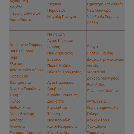
Αξιούπολη
Λεχαινά
Σήμαντρα Χαλκιδικής
Δοξάτο
Παραδείσι
Νέα Μάλγαρα
Πεδινή Ιωαννίνων
Μεγάλη Παναγία
Νέο Σούλι Σερρών
Ασπροβάλτα
Πέλλα
Νικήσιανη
Άγιος Κήρυκος
Λευκώνας Σερρών
Ικαρίας
Πάργα
Βαθύ Εύβοιας
Νέα Λάμψακος
Πλατύ Ημαθίας
Κύμη
Εύβοιας
Βλαχιώτης Λακωνίας
Ελάτεια
Παληό Καβάλας
Άδενδρο
Αγία Μαρίνα Λέρου
Γαλατάς Τροιζηνίας
Κωστακιοί
Παραμυθιά
Ζαγορά Μαγνησίας
Θεσπρωτίας
Αγία Παρασκευή
Ροδολίβος
Οιχαλία Τρικάλων
Λέσβου
Πάνορμος Καλύμνου
Σύμη
Κυριάκι Βοιωτίας
Πύλος
Διακοπτό
Αντιμάχεια
Βαθύλακκος
Ζαγκλιβέρι
Καρδιτσομαγούλα
Θεσσαλονίκης
Τερπνή
Σέλερο
Αγιάσος
Νέα Καρβάλη
Λακκί Λέρου
Ανώγεια
Κάτω Νευροκόπι
Φαρκαδόνα
Συκούριο Λάρισας
Κέφαλος Κω
Τσαριτσάνη