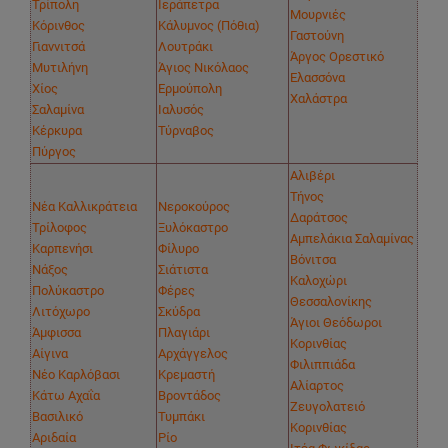
Τρίπολη
Ιεράπετρα
Μουρνιές
Κόρινθος
Κάλυμνος (Πόθια)
Γαστούνη
Γιαννιτσά
Λουτράκι
Άργος Ορεστικό
Μυτιλήνη
Άγιος Νικόλαος
Ελασσόνα
Χίος
Ερμούπολη
Χαλάστρα
Σαλαμίνα
Ιαλυσός
Κέρκυρα
Τύρναβος
Πύργος
Αλιβέρι
Τήνος
Νέα Καλλικράτεια
Νεροκούρος
Δαράτσος
Τρίλοφος
Ξυλόκαστρο
Αμπελάκια Σαλαμίνας
Καρπενήσι
Φίλυρο
Βόνιτσα
Νάξος
Σιάτιστα
Καλοχώρι
Πολύκαστρο
Φέρες
Θεσσαλονίκης
Λιτόχωρο
Σκύδρα
Άγιοι Θεόδωροι
Άμφισσα
Πλαγιάρι
Κορινθίας
Αίγινα
Αρχάγγελος
Φιλιππιάδα
Νέο Καρλόβασι
Κρεμαστή
Αλίαρτος
Κάτω Αχαΐα
Βροντάδος
Ζευγολατειό
Βασιλικό
Τυμπάκι
Κορινθίας
Αριδαία
Ρίο