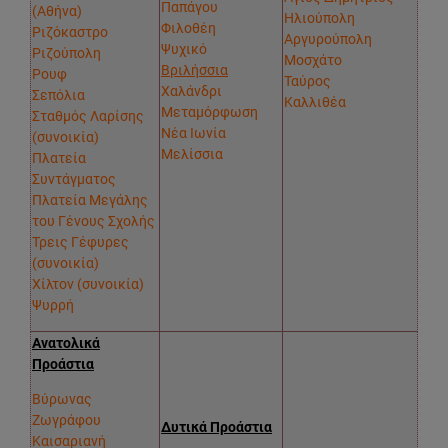
Παπάγου
(Αθήνα)
Ηλιούπολη
Φιλοθέη
Ριζόκαστρο
Αργυρούπολη
Ψυχικό
Ριζούπολη
Μοσχάτο
Βριλήσσια
Ρουφ
Ταύρος
Χαλάνδρι
Σεπόλια
Καλλιθέα
Μεταμόρφωση
Σταθμός Λαρίσης
Νέα Ιωνία
(συνοικία)
Μελίσσια
Πλατεία
Συντάγματος
Πλατεία Μεγάλης
του Γένους Σχολής
Τρεις Γέφυρες
(συνοικία)
Χίλτον (συνοικία)
Ψυρρή
Ανατολικά
Προάστια
Βύρωνας
Ζωγράφου
Δυτικά Προάστια
Καισαριανή