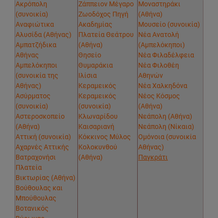
Ακρόπολη
Ζάππειον Μέγαρο
Μοναστηράκι
(συνοικία)
Ζωοδόχος Πηγή
(Αθήνα)
Αναφιώτικα
Ακαδημίας
Μουσείο (συνοικία)
Αλυσίδα (Αθήνας)
Πλατεία Θεάτρου
Νέα Ανατολή
Αμπατζήδικα
(Αθήνα)
(Αμπελόκηποι)
Αθήνας
Θησείο
Νέα Φιλαδέλφεια
Αμπελόκηποι
Θυμαράκια
Νέα Φιλοθέη
(συνοικία της
Ιλίσια
Αθηνών
Αθήνας)
Κεραμεικός
Νέα Χαλκηδόνα
Ασύρματος
Κεραμεικός
Νέος Κόσμος
(συνοικία)
(συνοικία)
(Αθήνα)
Αστεροσκοπείο
Κλωναρίδου
Νεάπολη (Αθήνα)
(Αθήνα)
Καισαριανή
Νεάπολη (Νίκαια)
Αττική (συνοικία)
Κόκκινος Μύλος
Ομόνοια (συνοικία
Αχαρνές Αττικής
Κολοκυνθού
Αθήνας)
Βατραχονήσι
(Αθήνα)
Παγκράτι
Πλατεία
Βικτωρίας (Αθήνα)
Βούθουλας και
Μπούθουλας
Βοτανικός