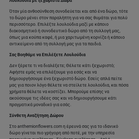
Λουλούδια με ξεχωριστά Δώρα
Όταν μία ανθοσύνθεση συνοδεύεται και από ένα δώρο, τότε
το δώρο μένει στον παραλήπτη για να σας θυμάται για πολύ
περισσότερο. Επιλέξτε λουλούδια μαζί με κάποιο
διακοσμητικό ή συνοδευτικό δώρο από τη συλλογή μας,
όπως μια κούπα καφέ, ή μια χαριτωμένη κορνίζα ή κάποιο
αντικείμενο από τη συλλογή μας για τα παιδιά.
Σας Βοηθάμε να Επιλέξετε Λουλούδια
Δεν ξέρετε τι να διαλέξετε; Θέλετε κάτι ξεχωριστό;
Αφήστε εμάς να επιλέξουμε για εσάς και να
δημιουργήσουμε ένα ξεχωριστό δώρο. Εσείς απλά πείτε
μας για ποιον λόγο θέλετε να στείλετε λουλούδια, και πόσα
χρήματα θέλετε να κοστίζει. Μπορούμε επίσης να
ακούσουμε τις ιδέες σας και να δημιουργήσουμε κάτι
πραγματικά μοναδικό για εσάς.
Σύνθετη Αναζήτηση Δώρου
Στο anthemionflowers.com η έρευνά σας για το ιδανικό
δώρο γίνεται πιο γρήγορη από ποτέ, με την υπηρεσία