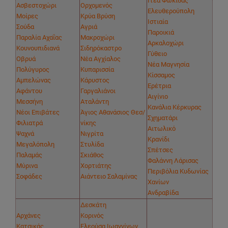
Ιτέα Φωκίδας
Ασβεστοχώρι
Ορχομενός
Ελευθερούπολη
Μοίρες
Κρύα Βρύση
Ιστιαία
Σούδα
Αγριά
Παροικιά
Παραλία Αχαΐας
Μακροχώρι
Αρκαλοχώρι
Κουνουπιδιανά
Σιδηρόκαστρο
Γύθειο
Οβρυά
Νέα Αγχίαλος
Νέα Μαγνησία
Πολύγυρος
Κυπαρισσία
Κίσσαμος
Αμπελώνας
Κάρυστος
Ερέτρια
Αφάντου
Γαργαλιάνοι
Αιγίνιο
Μεσσήνη
Αταλάντη
Κανάλια Κέρκυρας
Νέοι Επιβάτες
Άγιος Αθανάσιος Θεσ/
Σχηματάρι
Φιλιατρά
νίκης
Αιτωλικό
Ψαχνά
Νιγρίτα
Κρανίδι
Μεγαλόπολη
Στυλίδα
Σπέτσες
Παλαμάς
Σκιάθος
Φαλάννη Λάρισας
Μύρινα
Χορτιάτης
Περιβόλια Κυδωνίας
Σοφάδες
Αιάντειο Σαλαμίνας
Χανίων
Ανδραβίδα
Δεσκάτη
Αρχάνες
Κορινός
Κατσικάς
Ελεούσα Ιωαννίνων