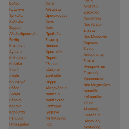
Κιάτο
Βόλος
Άρτα
Ανατολή
Ιωάννινα
Λιβαδειά
Ζάκυνθος
Τρίκαλα
Ωραιόκαστρο
Αργοστόλι
Χαλκίδα
Αίγιο
Νέα Αρτάκη
Σέρρες
Κως
Σητεία
Αλεξανδρούπολη
Πρέβεζα
Νέα Μουδανιά
Ξάνθη
Σπάρτη
Φάρσαλα
Κατερίνη
Νάουσα
Σίνδος
Αγρίνιο
Ορεστιάδα
Διδυμότειχο
Καλαμάτα
Περαία
Σπάτα
Καβάλα
Έδεσσα
Ηγουμενίτσα
Χανιά
Φλώρινα
Επανομή
Λαμία
Αμαλιάδα
Χρυσούπολη
Κομοτηνή
Θέρμη
Νέα Μηχανιώνα
Ρόδος
Αλεξάνδρεια
Λευκάδα
Δράμα
Ναύπλιο
Καλαμπάκα
Βέροια
Ναύπακτος
Σάμος
Κοζάνη
Καστοριά
Αλμυρός
Καρδίτσα
Γρεβενά
Κουφάλια
Ρέθυμνο
Μεσολόγγις
Γιάννουλη
Πτολεμαΐδα
Γάζι
Λαγκαδάς