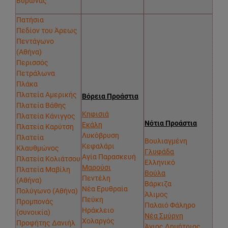
Βύρωνας
Πατήσια
Πεδίον του Άρεως
Πεντάγωνο
(Αθήνα)
Περισσός
Πετράλωνα
Πλάκα
Πλατεία Αμερικής
Βόρεια Προάστια
Πλατεία Βάθης
Κηφισιά
Πλατεία Κάνιγγος
Νότια Προάστια
Εκάλη
Πλατεία Καρύτση
Λυκόβρυση
Πλατεία
Βουλιαγμένη
Κεφαλάρι
Κλαυθμώνος
Γλυφάδα
Αγία Παρασκευή
Πλατεία Κολιάτσου
Ελληνικό
Μαρούσι
Πλατεία Μαβίλη
Βούλα
Πεντέλη
(Αθήνα)
Βάρκιζα
Νέα Ερυθραία
Πολύγωνο (Αθήνα)
Άλιμος
Πεύκη
Προμπονάς
Παλαιό Φάληρο
Ηράκλειο
(συνοικία)
Νέα Σμύρνη
Χολαργός
Προφήτης Δανιήλ
Άγιος Δημήτριος