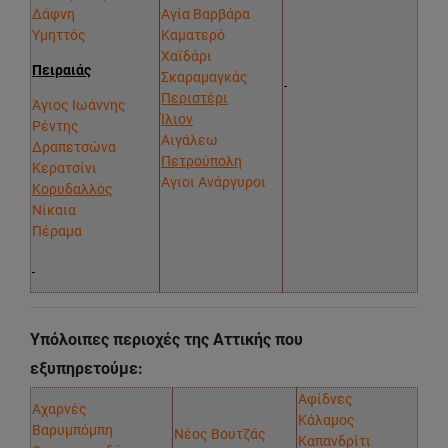
Δάφνη
Αγία Βαρβάρα
Υμηττός
Καματερό
Χαϊδάρι
Πειραιάς
Σκαραμαγκάς
Περιστέρι
Άγιος Ιωάννης
Ίλιον
Ρέντης
Αιγάλεω
Δραπετσώνα
Πετρούπολη
Κερατσίνι
Αγιοι Ανάργυροι
Κορυδαλλός
Νίκαια
Πέραμα
Υπόλοιπες περιοχές της Αττικής που
εξυπηρετούμε:
Αφίδνες
Αχαρνές
Κάλαμος
Βαρυμπόμπη
Νέος Βουτζάς
Καπανδρίτι