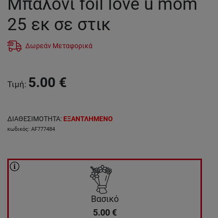
Mπαλόνι foil love u mom
25 εκ σε στικ
Δωρεάν Μεταφορικά
5.00
€
Τιμή
:
ΔΙΑΘΕΣΙΜΟΤΗΤΑ
:
ΕΞΑΝΤΛΗΜΕΝΟ
κωδικός
:
AF777484
Βασικό
5.00
€