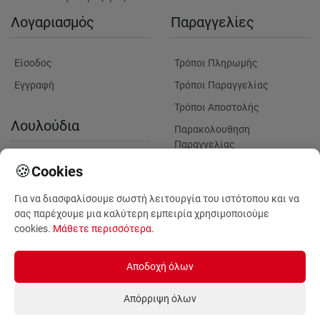
Λογαριασμός
Παραγγελίες
Είσοδος
Τρόποι Πληρωμής
Εγγραφή
Τρόποι Παραγγελίας
Τρόποι Αποστολής
Λουλούδια
Παρακολουθηση
Παραγγελίας
Πληροφορίες Λουλουδιών
Πληροφορίες Παραδόσεων
🍪
Cookies
Παράδοση λουλουδιών σε
Για να διασφαλίσουμε σωστή λειτουργία του ιστότοπου και να
μαιευτήρια για γέννηση
σας παρέχουμε μια καλύτερη εμπειρία χρησιμοποιούμε
Φυτά για Επαγγελματικούς
cookies.
Μάθετε περισσότερα
.
Χώρους
Αποδοχή όλων
Απόρριψη όλων