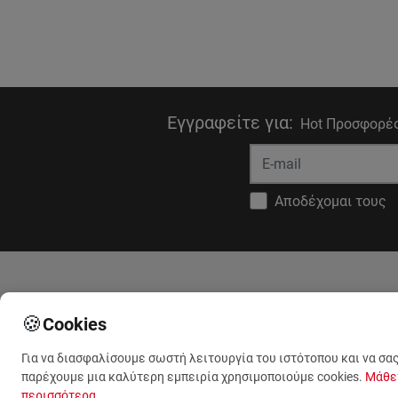
Εγγραφείτε για
:
Hot Προσφορές
Αποδέχομαι τους
Στοιχεία Επικοινωνίας
Πληροφορ
🍪
Cookies
Για να διασφαλίσουμε σωστή λειτουργία του ιστότοπου και να σα
(+30) 210 53 13 623
Tο ανθοπωλ
παρέχουμε μια καλύτερη εμπειρία χρησιμοποιούμε cookies.
Μάθε
μας
περισσότερα
.
(+30) 210 53 13 489