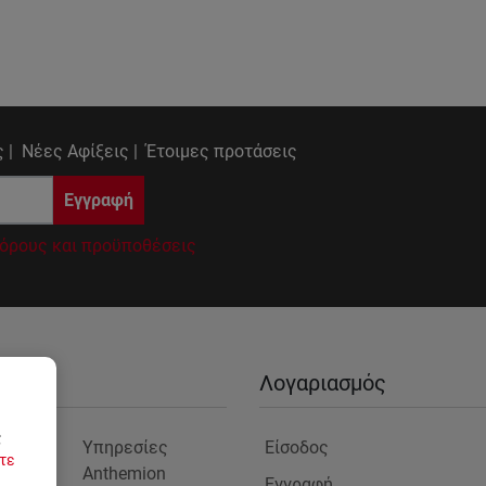
 |
Νέες Αφίξεις |
Έτοιμες προτάσεις
Εγγραφή
όρους και προϋποθέσεις
ίες
Λογαριασμός
ς
είο
Υπηρεσίες
Είσοδος
τε
Anthemion
Εγγραφή