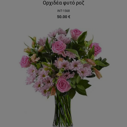
Ορχιδέα φυτό ροζ
INT-1568
50.00
€