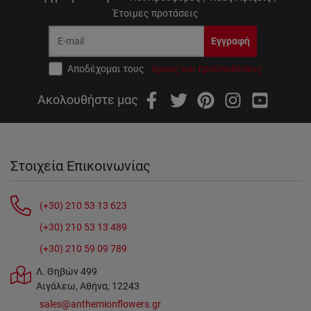
Έτοιμες προτάσεις
Εγγραφή
Αποδέχομαι τους
όρους και προϋποθέσεις
Ακολουθήστε μας
Στοιχεία Επικοινωνίας
(+30) 210 53 13 623
(+30) 210 53 13 489
(+30) 210 59 09 789
Λ. Θηβών 499
Αιγάλεω, Αθήνα, 12243
sales@anthemionflowers.gr