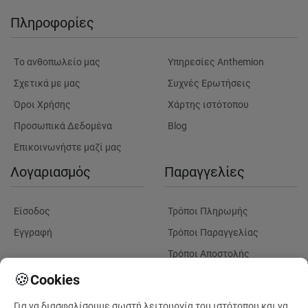
Πληροφορίες
Tο ανθοπωλείο μας
Υπηρεσίες Anthemion
Σχετικά με μας
Συχνές Ερωτήσεις
Όροι Χρήσης
Χάρτης ιστότοπου
Προσωπικά Δεδομένα
Blog
Επικοινωνήστε μαζί μας
Λογαριασμός
Παραγγελίες
Είσοδος
Τρόποι Πληρωμής
Εγγραφή
Τρόποι Παραγγελίας
Τρόποι Αποστολής
Λουλούδια
Παρακολουθηση
🍪
Cookies
Παραγγελίας
Για να διασφαλίσουμε σωστή λειτουργία του ιστότοπου και να