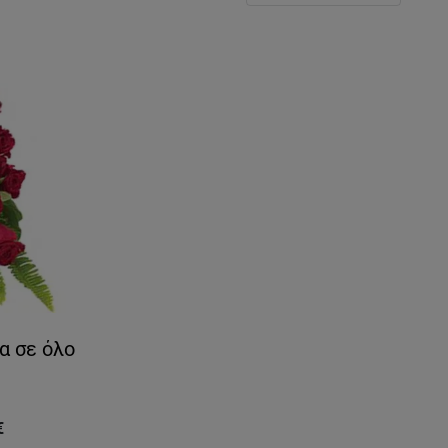
α σε όλο
€