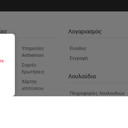
ίες
Λογαριασμός
είο
Υπηρεσίες
Είσοδος
Anthemion
ς
Εγγραφή
τε
μας
Συχνές
Ερωτήσεις
ς
Λουλούδια
Χάρτης
ιστότοπου
Πληροφορίες Λουλουδιών
Blog
στε
Φυτά για Επαγγελματικούς