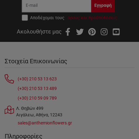
Εγγραφή
Αποδέχομαι τους
όρους και προϋποθέσεις
Ακολουθήστε μας
Στοιχεία Επικοινωνίας
(+30) 210 53 13 623
(+30) 210 53 13 489
(+30) 210 59 09 789
Λ. Θηβών 499
Αιγάλεω, Αθήνα, 12243
sales@anthemionflowers.gr
Πληροφορίες