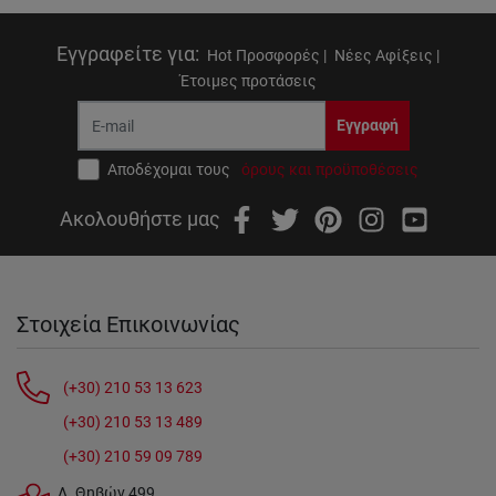
Εγγραφείτε για
:
Hot Προσφορές |
Νέες Αφίξεις |
Έτοιμες προτάσεις
Εγγραφή
Αποδέχομαι τους
όρους και προϋποθέσεις
Ακολουθήστε μας
Στοιχεία Επικοινωνίας
(+30) 210 53 13 623
(+30) 210 53 13 489
(+30) 210 59 09 789
Λ. Θηβών 499