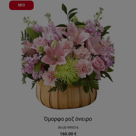
ΝΕΟ
Όμορφο ροζ όνειρο
IN-US-999316
160.00
€