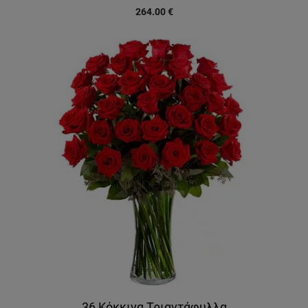
264.00
€
36 Κόκκινα Τριαντάφυλλα