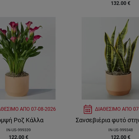
132.00
€
ΑΘΕΣΙΜΟ ΑΠΟ
07-08-2026
ΔΙΑΘΕΣΙΜΟ ΑΠΟ
07
ομψή Ροζ Κάλλα
Σανσεβιέρια φυτό στη
IN-US-999339
IN-US-999348
122.00
€
122.00
€