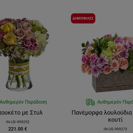
ΔΗΜΟΦΙΛΕΣ
Αυθημερόν Παράδοση
Αυθημερόν Παρ
ουκέτο με Στυλ
Πανέμορφα λουλούδια 
κουτί
IN-US-999252
221.00
€
IN-US-999273