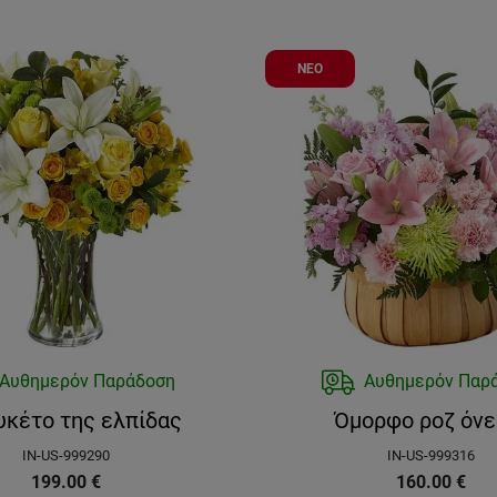
ΝΕΟ
Αυθημερόν Παράδοση
Αυθημερόν Παρ
κέτο της ελπίδας
Όμορφο ροζ όνε
IN-US-999290
IN-US-999316
199.00
€
160.00
€