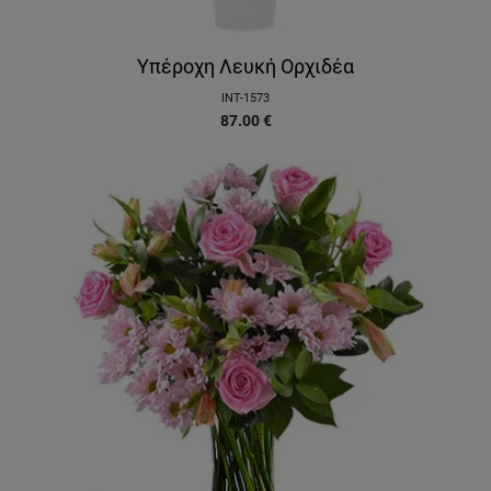
Υπέροχη Λευκή Ορχιδέα
INT-1573
87.00
€