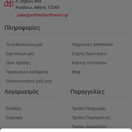
Λ. Θηβών 499
Αιγάλεω, Αθήνα, 12243
sales@anthemionflowers.gr
Πληροφορίες
Tο ανθοπωλείο μας
Υπηρεσίες Anthemion
Σχετικά με μας
Συχνές Ερωτήσεις
Όροι Χρήσης
Χάρτης ιστότοπου
Προσωπικά Δεδομένα
Blog
Επικοινωνήστε μαζί μας
Λογαριασμός
Παραγγελίες
Είσοδος
Τρόποι Πληρωμής
Εγγραφή
Τρόποι Παραγγελίας
Τρόποι Αποστολής