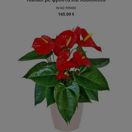
IN-NZ-999400
165.00
€