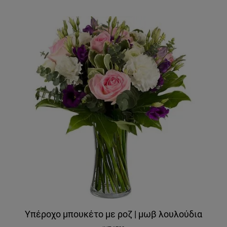
Υπέροχο μπουκέτο με ροζ | μωβ λουλούδια