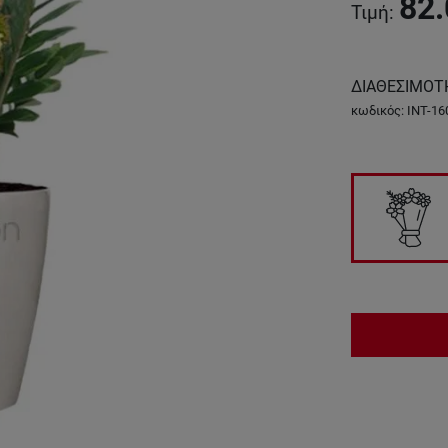
82.
Τιμή
:
ΔΙΑΘΕΣΙΜΟΤ
κωδικός
:
INT-16