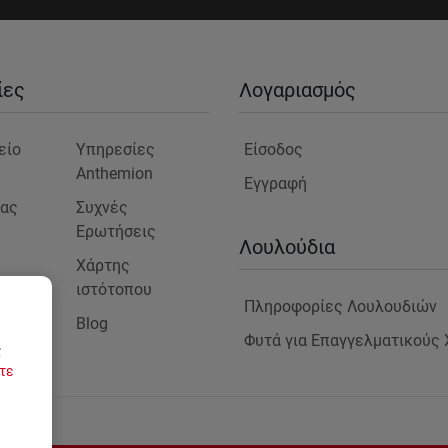
ίες
Λογαριασμός
είο
Υπηρεσίες
Είσοδος
Anthemion
Εγγραφή
μας
Συχνές
Ερωτήσεις
ς
Λουλούδια
Χάρτης
ιστότοπου
Πληροφορίες Λουλουδιών
Blog
στε
Φυτά για Επαγγελματικούς
ς
τε