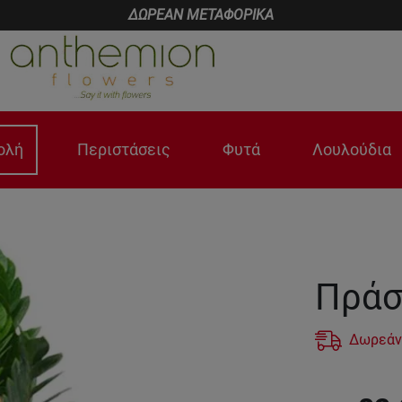
ΔΩΡΕΑΝ ΜΕΤΑΦΟΡΙΚΑ
ολή
Περιστάσεις
Φυτά
Λουλούδια
Πράσ
Δωρεάν