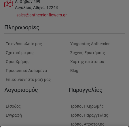
Λ. Θηβών 499
Αιγάλεω, Αθήνα, 12243
sales@anthemionflowers.gr
Πληροφορίες
Tο ανθοπωλείο μας
Υπηρεσίες Anthemion
Σχετικά με μας
Συχνές Ερωτήσεις
Όροι Χρήσης
Χάρτης ιστότοπου
Προσωπικά Δεδομένα
Blog
Επικοινωνήστε μαζί μας
Λογαριασμός
Παραγγελίες
Είσοδος
Τρόποι Πληρωμής
Εγγραφή
Τρόποι Παραγγελίας
Τρόποι Αποστολής