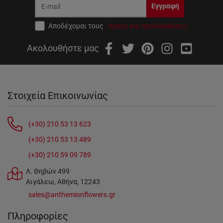
Εγγραφή
Αποδέχομαι τους
όρους και προϋποθέσεις
Ακολουθήστε μας
Στοιχεία Επικοινωνίας
(+30) 210 53 13 623
(+30) 210 53 13 489
(+30) 210 59 09 789
Λ. Θηβών 499
Αιγάλεω, Αθήνα, 12243
sales@anthemionflowers.gr
Πληροφορίες