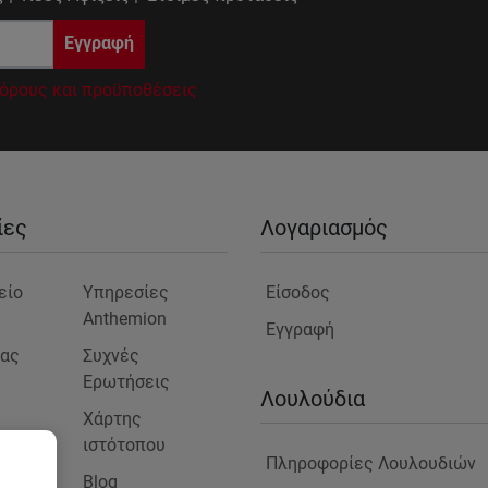
Εγγραφή
όρους και προϋποθέσεις
ίες
Λογαριασμός
είο
Υπηρεσίες
Είσοδος
Anthemion
Εγγραφή
μας
Συχνές
Ερωτήσεις
ς
Λουλούδια
Χάρτης
ιστότοπου
Πληροφορίες Λουλουδιών
Blog