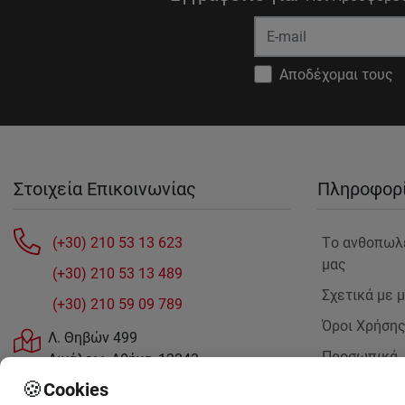
Αποδέχομαι τους
Στοιχεία Επικοινωνίας
Πληροφορ
(+30) 210 53 13 623
Tο ανθοπωλ
μας
(+30) 210 53 13 489
Σχετικά με 
(+30) 210 59 09 789
Όροι Χρήση
Λ. Θηβών 499
Προσωπικά
Αιγάλεω, Αθήνα, 12243
Δεδομένα
sales@anthemionflowers.gr
🍪
Cookies