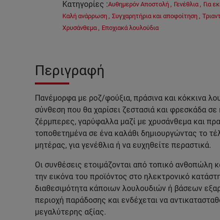
Κατηγορίες
:
Αυθημερόν Αποστολή
,
Γενέθλια
,
Για ε
Καλή ανάρρωση
,
Συγχαρητήρια και αποφοίτηση
,
Τριαν
Χρυσάνθεμα
,
Εποχιακά λουλούδια
Περιγραφή
Πανέμορφα με ροζ/φούξια, πράσινα και κόκκινα λο
σύνθεση που θα χαρίσει ζεστασιά και φρεσκάδα σε
ζέρμπερες, γαρύφαλλα μαζί με χρυσάνθεμα και πρ
τοποθετημένα σε ένα καλάθι δημιουργώντας το τέλ
μητέρας, για γενέθλια ή να ευχηθείτε περαστικά.
Οι συνθέσεις ετοιμάζονται από τοπικό ανθοπώλη κ
την εικόνα του προϊόντος στο ηλεκτρονικό κατάστη
διαθεσιμότητα κάποιων λουλουδιών ή βάσεων εξαρτ
περιοχή παράδοσης και ενδέχεται να αντικατασταθο
μεγαλύτερης αξίας.