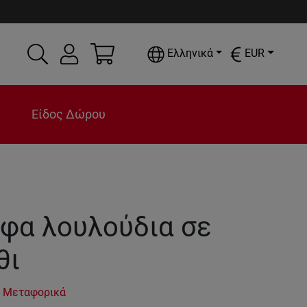
Ελληνικά
EUR
Είδος Δώρου
φα λουλούδια σε
θι
 Μεταφορικά