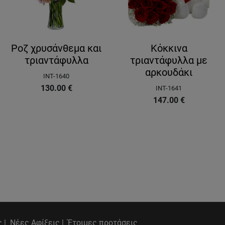
Ροζ χρυσάνθεμα και
Κόκκινα
τριαντάφυλλα
τριαντάφυλλα με
αρκουδάκι
INT-1640
130.00
€
INT-1641
147.00
€
 |
Νέες Αφίξεις |
Έτοιμες προτάσεις