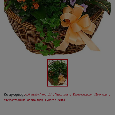
Κατηγορίες
:
Αυθημερόν Αποστολή
,
Περιστάσεις
,
Καλή ανάρρωση
,
Συγγνώμη
,
Συγχαρητήρια και αποφοίτηση
,
Εγκαίνια
,
Φυτά