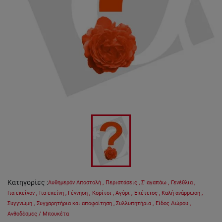
Κατηγορίες
:
Αυθημερόν Αποστολή
,
Περιστάσεις
,
Σ' αγαπάω
,
Γενέθλια
,
Για εκείνον
,
Για εκείνη
,
Γέννηση
,
Κορίτσι
,
Αγόρι
,
Επέτειος
,
Καλή ανάρρωση
,
Συγγνώμη
,
Συγχαρητήρια και αποφοίτηση
,
Συλλυπητήρια
,
Είδος Δώρου
,
Ανθοδέσμες / Μπουκέτα