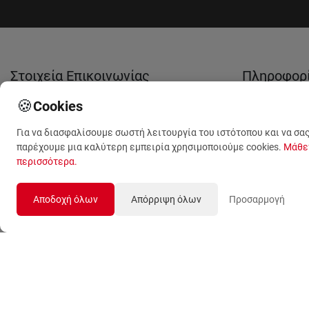
Στοιχεία Επικοινωνίας
Πληροφορ
🍪
Cookies
(+30) 210 53 13 623
Tο ανθοπωλ
μας
Για να διασφαλίσουμε σωστή λειτουργία του ιστότοπου και να σα
(+30) 210 53 13 489
παρέχουμε μια καλύτερη εμπειρία χρησιμοποιούμε cookies.
Μάθε
Σχετικά με 
περισσότερα
.
(+30) 210 59 09 789
Όροι Χρήση
Λ. Θηβών 499
Αποδοχή όλων
Απόρριψη όλων
Προσαρμογή
Προσωπικά
Αιγάλεω, Αθήνα, 12243
Δεδομένα
sales@anthemionflowers.gr
Επικοινωνή
μαζί μας