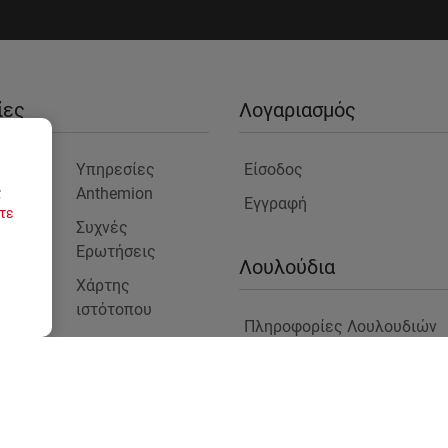
ίες
Λογαριασμός
είο
Υπηρεσίες
Είσοδος
Anthemion
ς
Εγγραφή
τε
μας
Συχνές
Ερωτήσεις
ς
Λουλούδια
Χάρτης
ιστότοπου
Πληροφορίες Λουλουδιών
Blog
στε
Φυτά για Επαγγελματικούς