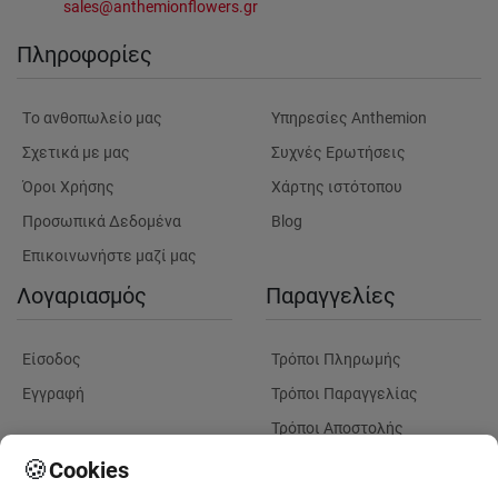
sales@anthemionflowers.gr
Πληροφορίες
Tο ανθοπωλείο μας
Υπηρεσίες Anthemion
Σχετικά με μας
Συχνές Ερωτήσεις
Όροι Χρήσης
Χάρτης ιστότοπου
Προσωπικά Δεδομένα
Blog
Επικοινωνήστε μαζί μας
Λογαριασμός
Παραγγελίες
Είσοδος
Τρόποι Πληρωμής
Εγγραφή
Τρόποι Παραγγελίας
Τρόποι Αποστολής
Λουλούδια
Παρακολουθηση
🍪
Cookies
Παραγγελίας