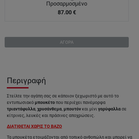
Προσαρμοσμένο
87.00
€
ΑΓΟΡΑ
Περιγραφή
Στείλτε την αγάπη σας σε κάποιον ξεχωριστό με αυτό το
εντυπωσιακό
μπουκέτο
που περιέχει πανέμορφα
τριαντάφυλλα
,
χρυσάνθεμα
,
μπουτόν
και μίνι
γαρύφαλλα
σε
κίτρινες, λευκές και πράσινες αποχρώσεις.
ΔΙΑΤΙΘΕΤΑΙ ΧΩΡΙΣ ΤΟ ΒΑΖΟ
Τα μπουκέτα ετοιμάζονται από τοπικό ανθοπώλη και μπορεί να