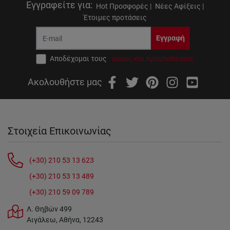
Εγγραφείτε για
:
Hot Προσφορές |
Νέες Αφίξεις |
Έτοιμες προτάσεις
Εγγραφή
Αποδέχομαι τους
όρους και προϋποθέσεις
Ακολουθήστε μας
Στοιχεία Επικοινωνίας
(+30) 210 53 13 623
(+30) 210 53 13 489
(+30) 210 59 09 789
Λ. Θηβών 499
Αιγάλεω, Αθήνα, 12243