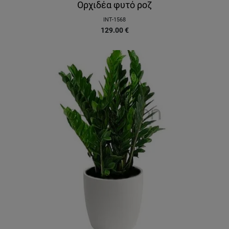
Ορχιδέα φυτό ροζ
INT-1568
129.00
€