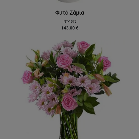
Φυτό Ζάμια
INT-1575
143.00
€