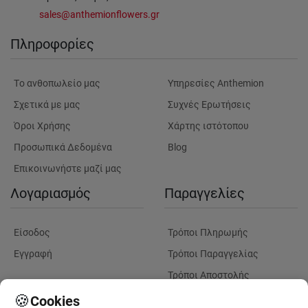
sales@anthemionflowers.gr
Πληροφορίες
Tο ανθοπωλείο μας
Υπηρεσίες Anthemion
Σχετικά με μας
Συχνές Ερωτήσεις
Όροι Χρήσης
Χάρτης ιστότοπου
Προσωπικά Δεδομένα
Blog
Επικοινωνήστε μαζί μας
Λογαριασμός
Παραγγελίες
Είσοδος
Τρόποι Πληρωμής
Εγγραφή
Τρόποι Παραγγελίας
Τρόποι Αποστολής
Λουλούδια
Παρακολουθηση
🍪
Cookies