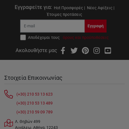
Εγγραφείτε για
:
Hot Προσφορές |
Νέες Αφίξεις |
Έτοιμες προτάσεις
Εγγραφή
Αποδέχομαι τους
όρους και προϋποθέσεις
Ακολουθήστε μας
Στοιχεία Επικοινωνίας
(+30) 210 53 13 623
(+30) 210 53 13 489
(+30) 210 59 09 789
Λ. Θηβών 499
Αιγάλεω, Αθήνα, 12243